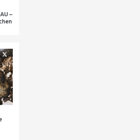
BAU –
schen
e