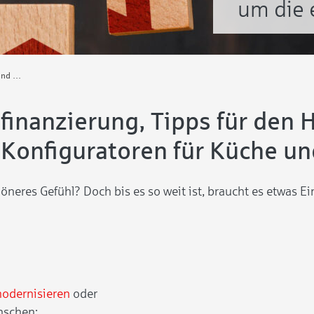
um die 
Mein Zuhause: Alles rund um die eigenen vier Wände
inanzierung, Tipps für den 
 Konfiguratoren für Küche u
eres Gefühl? Doch bis es so weit ist, braucht es etwas Ein
modernisieren
oder
schen: