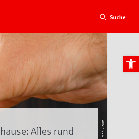
We
8Photo/Freepik.com
hause: Alles rund