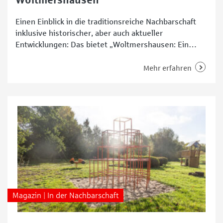
Woltmershausen
Einen Einblick in die traditionsreiche Nachbarschaft
inklusive historischer, aber auch aktueller
Entwicklungen: Das bietet „Woltmershausen: Ein
Stadtteil im Aufbruch“. Der Autor, Heiner Brünjes,
möchte „Pusdorf“ sowohl Einheimischen als auch
Mehr erfahren
Interessierten aus anderen Bereichen Bremens
näherbringen. Das tut er in Form von Interviews,
Fakten und zahlreichen Bildern. Es geht dabei um die
Menschen, aber auch um
Magazin | In der Nachbarschaft