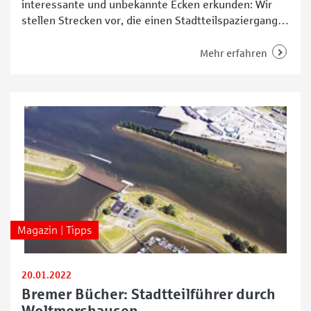
interessante und unbekannte Ecken erkunden: Wir
stellen Strecken vor, die einen Stadtteilspaziergang
zu etwas Besonderem machen. Heute geht es
nach Woltmershausen. Fotos: Steffi Urban Ein Strand
Mehr erfahren
samt Park, dörflich-urbanes Straßenleben mit
Streetart und Skulpturen, alte historische
Industrierelikte und lebendiger Gewerbeplatz:
Woltmershausen vereint vieles. Das beweist auch ein
Streifzug durch den
Magazin | Tipps
20.01.2022
Bremer Bücher: Stadtteilführer durch