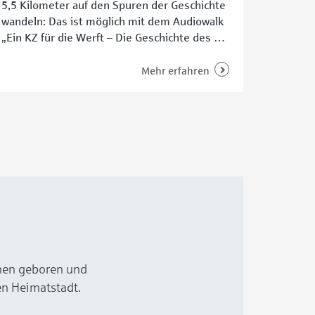
5,5 Kilometer auf den Spuren der Geschichte
wandeln: Das ist möglich mit dem Audiowalk
„Ein KZ für die Werft – Die Geschichte des KZ-
Außenlagers ‚Schützenhof‘“. Dabei verfolgt
man die Route durch Gröpelingen, die die
Mehr erfahren
Zwangsarbeiter während des Zweiten
Weltkriegs zum Werksgelände der A.G. Weser
genommen haben, wo heute unter anderem
die Waterfront steht. Sechs Studierende
emen geboren und
n Heimatstadt.