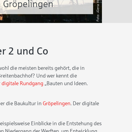
Alena Mumme
n Gröpelingen
er 2 und Co
hl die meisten bereits gehört, die in
Breitenbachhof? Und wer kennt die
r
digitale Rundgang
„Bauten und Ideen.
er die Baukultur in
Gröpelingen
. Der digitale
ispielsweise Einblicke in die Entstehung des
en Niedergang der Werften, um Entwicklung