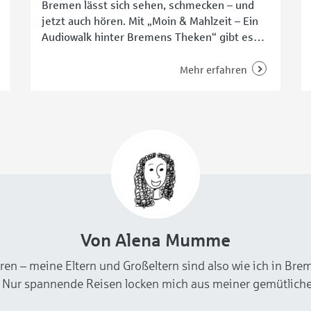
Bremen lässt sich sehen, schmecken – und
jetzt auch hören. Mit „Moin & Mahlzeit – Ein
Audiowalk hinter Bremens Theken“ gibt es
ein neues digitales Hörformat, das
Stadtrundgang und kulinarische Geschichten
Mehr erfahren
miteinander verbindet. Der Audiowalk führt
durch die Innenstadt, vorbei an bekannten
Bremer Orten, Traditionsbetrieben und
kleinen Genussmomenten, die eng mit der
Stadtgeschichte verbunden sind.
Von Alena Mumme
ren – meine Eltern und Großeltern sind also wie ich in Br
 Nur spannende Reisen locken mich aus meiner gemütliche