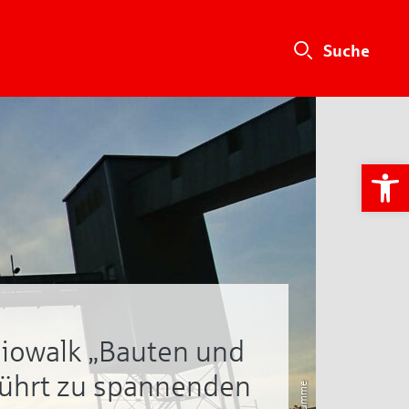
We
iowalk „Bauten und
führt zu spannenden