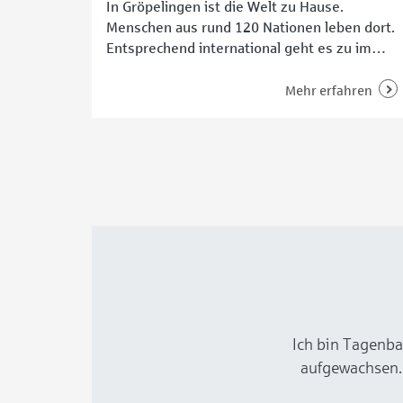
In Gröpelingen ist die Welt zu Hause.
Menschen aus rund 120 Nationen leben dort.
Entsprechend international geht es zu im
Stadtteil. Und wer möchte, kann quasi eine
Reise rund um den Globus antreten – mit
Mehr erfahren
einem Audiowalk. „In 80 Minuten um die
Welt. Rundgang durch den Stadtteil der
Hundert Sprachen“, heißt das Angebot der
Vereins
Ich bin Tagenba
aufgewachsen.