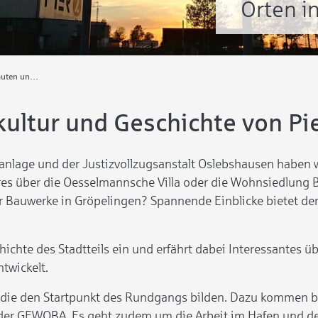
Orten i
Der Audiowalk „Bauten und Ideen“ führt zu spannenden Orten in Gröpelingen
ultur und Geschichte von Pi
nlage und der Justizvollzugsanstalt Oslebshausen haben wo
res über die Oesselmannsche Villa oder die Wohnsiedlung 
r Bauwerke in Gröpelingen? Spannende Einblicke bietet de
ichte des Stadtteils ein und erfährt dabei Interessantes üb
twickelt.
 die den Startpunkt des Rundgangs bilden. Dazu kommen be
der GEWOBA. Es geht zudem um die Arbeit im Hafen und d