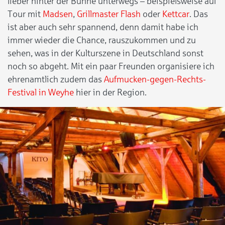
lieber hinter der Bühne unterwegs – beispielsweise auf
Tour mit
Madsen
,
Grillmaster Flash
oder
Kettcar
. Das
ist aber auch sehr spannend, denn damit habe ich
immer wieder die Chance, rauszukommen und zu
sehen, was in der Kulturszene in Deutschland sonst
noch so abgeht. Mit ein paar Freunden organisiere ich
ehrenamtlich zudem das
Aufmucken-gegen-Rechts-
Festival in Weyhe
hier in der Region.