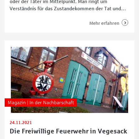
oder der Täter im Mittelpunkt. Man ringt um
Verständnis für das Zustandekommen der Tat und
überlegt, wie der oder die Verurteilte nach Verbüßen
der Strafe den Weg zurück in die Gesellschaft findet.
Mehr erfahren
Doch wer kümmert sich um die Opfer, die – je nach
Schwere der Tat –
Magazin | In der Nachbarschaft
24.11.2021
Die Freiwillige Feuerwehr in Vegesack