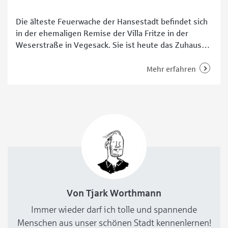
Die älteste Feuerwache der Hansestadt befindet sich
in der ehemaligen Remise der Villa Fritze in der
Weserstraße in Vegesack. Sie ist heute das Zuhause
der Freiwilligen Feuerwehr im Stadtteil, die bereits
am 20. Mai 1897 als erste solche Gemeinschaft in
Mehr erfahren
Bremen gegründet wurde. „Die Toreinfahrten sind
ganz schön eng, da muss man meistens den Spiegel
Von Tjark Worthmann
Immer wieder darf ich tolle und spannende
Menschen aus unser schönen Stadt kennenlernen!