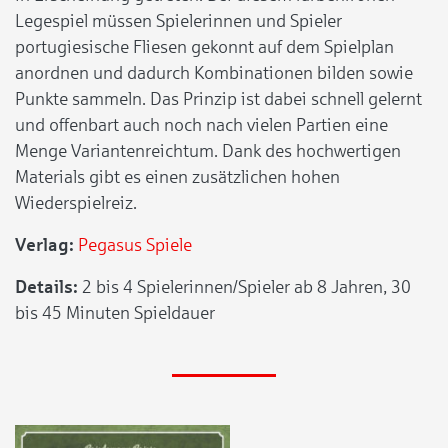
Legespiel müssen Spielerinnen und Spieler
portugiesische Fliesen gekonnt auf dem Spielplan
anordnen und dadurch Kombinationen bilden sowie
Punkte sammeln. Das Prinzip ist dabei schnell gelernt
und offenbart auch noch nach vielen Partien eine
Menge Variantenreichtum. Dank des hochwertigen
Materials gibt es einen zusätzlichen hohen
Wiederspielreiz.
Verlag:
Pegasus Spiele
Details:
2 bis 4 Spielerinnen/Spieler ab 8 Jahren, 30
bis 45 Minuten Spieldauer