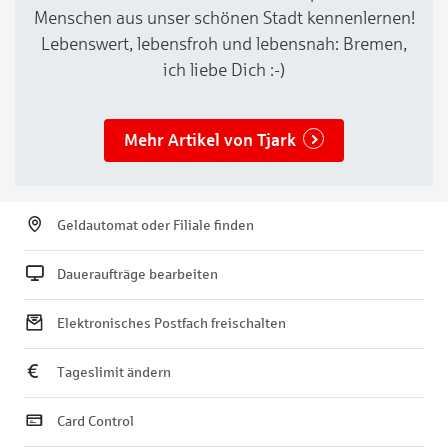
Menschen aus unser schönen Stadt kennenlernen!
Lebenswert, lebensfroh und lebensnah: Bremen,
ich liebe Dich :-)
Mehr Artikel von Tjark
Geldautomat oder Filiale finden
Daueraufträge bearbeiten
Elektronisches Postfach freischalten
Tageslimit ändern
Card Control