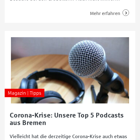
möglich. Trotzdem wollen die Kleinen natürlich
beschäftigt werden. Wie wäre es zum Beispiel mit
Mehr erfahren
einem guten Buch, um die Fantasie anzuregen? Wir
stellen einige der schönsten Kinder- und
Jugendbücher aus Bremen vor. Hier kommen unsere
Top 5!
Magazin | Tipps
Corona-Krise: Unsere Top 5 Podcasts
aus Bremen
Vielleicht hat die derzeitige Corona-Krise auch etwas