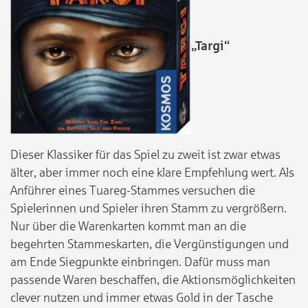
„Targi“
Dieser Klassiker für das Spiel zu zweit ist zwar etwas
älter, aber immer noch eine klare Empfehlung wert. Als
Anführer eines Tuareg-Stammes versuchen die
Spielerinnen und Spieler ihren Stamm zu vergrößern.
Nur über die Warenkarten kommt man an die
begehrten Stammeskarten, die Vergünstigungen und
am Ende Siegpunkte einbringen. Dafür muss man
passende Waren beschaffen, die Aktionsmöglichkeiten
clever nutzen und immer etwas Gold in der Tasche