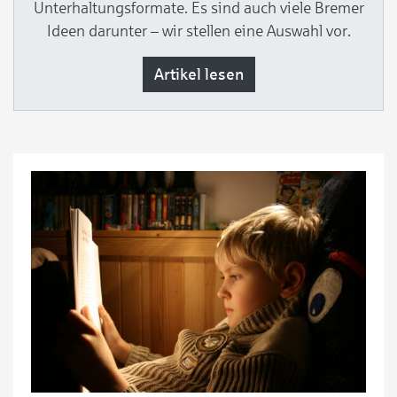
Unterhaltungsformate. Es sind auch viele Bremer
Ideen darunter – wir stellen eine Auswahl vor.
Artikel lesen