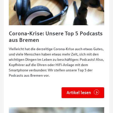
Corona-Krise: Unsere Top 5 Podcasts
aus Bremen
Vielleicht hat die derzeitige Corona-Krise auch etwas Gutes,
und viele Menschen haben etwas mehr Zeit, sich mit den
wichtigen Dingen im Leben zu beschäftigen: Podcasts! Also,
Kopfhörer auf die Ohren oder HiFi-Anlage mit dem
Smartphone verbunden: Wir stellen unsere Top 5 der
Podcasts aus Bremen vor.
Artikel lesen