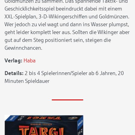
Goldmünzen zu sammeln. Das spannende Taktik- und
Geschicklichkeitsspiel beeindruckt dabei mit einem
XXL-Spielplan, 3-D-Wikingerschiffen und Goldmünzen.
Wer jedoch zu viel wagt und dann ins Wasser plumpst,
geht leider komplett leer aus. Sollten die Wikinger aber
gut auf dem Steg positioniert sein, steigen die
Gewinnchancen.
Verlag:
Haba
Details:
2 bis 4 Spielerinnen/Spieler ab 6 Jahren, 20
Minuten Spieldauer