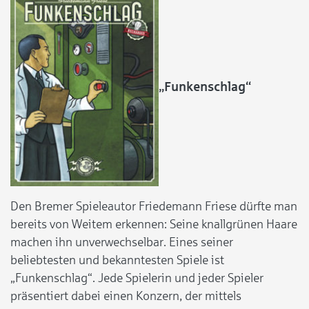
„Funkenschlag“
Den Bremer Spieleautor Friedemann Friese dürfte man
bereits von Weitem erkennen: Seine knallgrünen Haare
machen ihn unverwechselbar. Eines seiner
beliebtesten und bekanntesten Spiele ist
„Funkenschlag“. Jede Spielerin und jeder Spieler
präsentiert dabei einen Konzern, der mittels