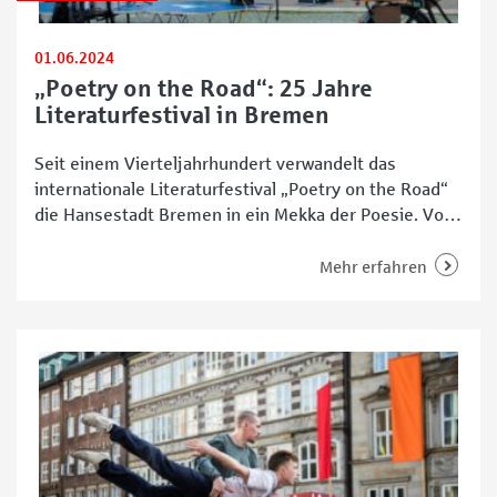
01.06.2024
„Poetry on the Road“: 25 Jahre
Literaturfestival in Bremen
Seit einem Vierteljahrhundert verwandelt das
internationale Literaturfestival „Poetry on the Road“
die Hansestadt Bremen in ein Mekka der Poesie. Vom
6. bis 9. Juni 2024 bringt die Veranstaltung wieder
einmal Lyrikerinnen und Lyriker, Spoken Word Artists
Mehr erfahren
und Klangpoeten sowie -poetinnen aus aller Welt
zusammen. Organisiert von der Hochschule Bremen
und Radio Bremen, erwartet die Besucherinnen