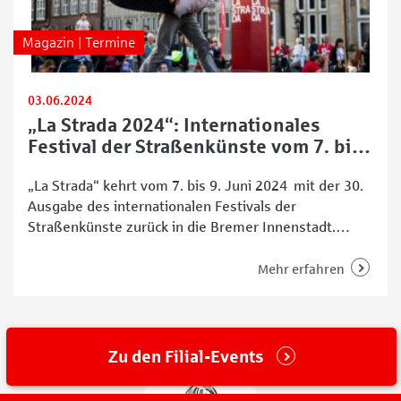
Magazin | Termine
03.06.2024
„La Strada 2024“: Internationales
Festival der Straßenkünste vom 7. bis
9. Juni
„La Strada“ kehrt vom 7. bis 9. Juni 2024 mit der 30.
Ausgabe des internationalen Festivals der
Straßenkünste zurück in die Bremer Innenstadt.
Dieses Jahr steht die Veranstaltung unter dem Motto
„Lust auf die Zukunft“ und verspricht eine besondere
Mehr erfahren
Ausgabe voller Veränderungen und Überraschungen.
Das Event verwandelt die Bremer Innenstadt in eine
lebendige Bühne, auf
Zu den Filial-Events