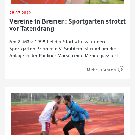
28.07.2022
Vereine in Bremen: Sportgarten strotzt
vor Tatendrang
Am 2. März 1995 fiel der Startschuss für den
Sportgarten Bremen e.V. Seitdem ist rund um die
Anlage in der Pauliner Marsch eine Menge passiert.
Auf dem 12.000 Quadratmeter großen Areal können
Kinder und Jugendliche ihre Hobbys nach Herzenslust
Mehr erfahren
ausüben. Die Bewegung ist dort Trumpf – von Fußball
und Skaten über Hockey und Basketball bis