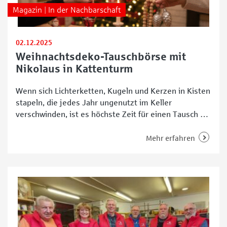
Magazin | In der Nachbarschaft
02.12.2025
Weihnachtsdeko-Tauschbörse mit
Nikolaus in Kattenturm
Wenn sich Lichterketten, Kugeln und Kerzen in Kisten
stapeln, die jedes Jahr ungenutzt im Keller
verschwinden, ist es höchste Zeit für einen Tausch –
und genau dafür gibt es in Kattenturm die perfekte
Gelegenheit: Am Nikolaustag lädt das Bürgerhaus
Mehr erfahren
Gemeinschaftszentrum Obervieland (BGO) am
Samstag, 6. Dezember 2025, von 14 bis 17 Uhr zur
großen Weihnachtsdeko-Tauschbörse