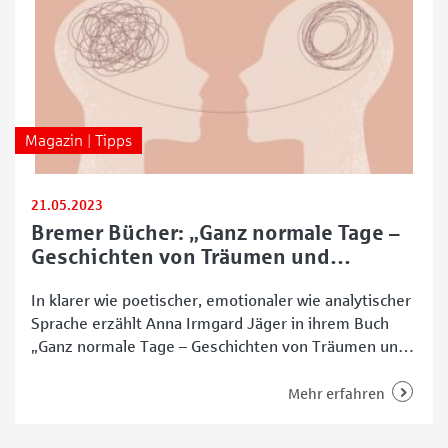
Magazin | Tipps
21.05.2023
Bremer Bücher: „Ganz normale Tage –
Geschichten von Träumen und
Traumata“
In klarer wie poetischer, emotionaler wie analytischer
Sprache erzählt Anna Irmgard Jäger in ihrem Buch
„Ganz normale Tage – Geschichten von Träumen und
Traumata“ über eine Kindheit und ein
Erwachsenwerden. Hauptperson Erika wächst als Kind
Mehr erfahren
einer schizophrenen und bipolaren Mama und einem
Alkoholiker als Papa auf und wird selbst verrückt.