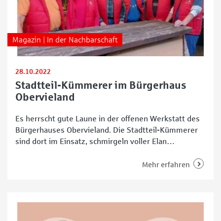
Magazin | In der Nachbarschaft
28.10.2022
Stadtteil-Kümmerer im Bürgerhaus
Obervieland
Es herrscht gute Laune in der offenen Werkstatt des
Bürgerhauses Obervieland. Die Stadtteil-Kümmerer
sind dort im Einsatz, schmirgeln voller Elan
Holzbretter ab, arbeiten mit Pinsel und Lasur, sägen
Metallstäbe zu und geben den einen oder anderen
Mehr erfahren
Scherz zum Besten. Die Werkstatt ist voll
ausgestattet, Werkzeuge aller Art hängen sauber
aufgereiht an den Wänden. Die Regale