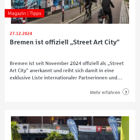
Magazin | Tipps
27.12.2024
Bremen ist offiziell „Street Art City“
Bremen ist seit November 2024 offiziell als „Street
Art City“ anerkannt und reiht sich damit in eine
exklusive Liste internationaler Partnerinnen und
Partner der beliebten „Street Art Cities“-App ein.
Diese bietet eine interaktive Karte, die mehr als 250
Mehr erfahren
Graffiti-Kunstwerke in der Hansestadt sichtbar macht.
Ob historische Wandgemälde oder moderne Murals,
das sind großformatige Kunstwerke im