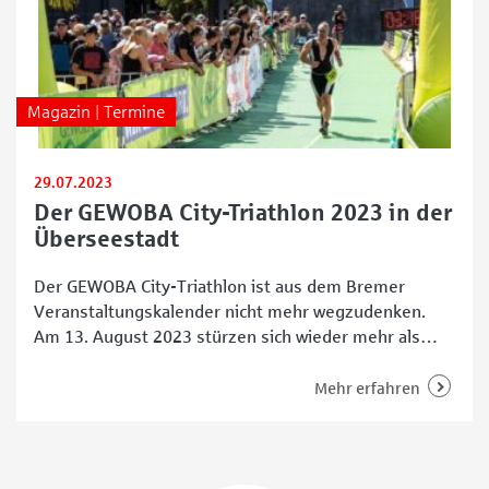
Magazin | Termine
29.07.2023
Der GEWOBA City-Triathlon 2023 in der
Überseestadt
Der GEWOBA City-Triathlon ist aus dem Bremer
Veranstaltungskalender nicht mehr wegzudenken.
Am 13. August 2023 stürzen sich wieder mehr als
1000 Triathletinnen und Triathleten auf der
Schwimmstrecke ins Wasser, fahren Fahrrad und
Mehr erfahren
schnüren abschließend die Laufschuhe. Zum elften
Mal findet der Triathlon in Bremen statt. Organisator
Bernd Rennies hebt im SPOT-Interview die
Bedeutung des Events