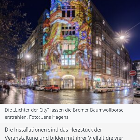
Die „Lichter der City“ lassen die Bremer Baumwollbörse
erstrahlen.
Jens Hagens
Die Installationen sind das Herzstück der
Veranstaltung und bilden mit ihrer Vielfalt die vier