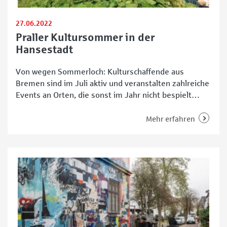
27.06.2022
Praller Kultursommer in der
Hansestadt
Von wegen Sommerloch: Kulturschaffende aus
Bremen sind im Juli aktiv und veranstalten zahlreiche
Events an Orten, die sonst im Jahr nicht bespielt
werden. Der Terminkalender der Hansestadt ist prall
gefüllt. So eröffnen die Seebühne Bremen sowie die
Mehr erfahren
Hafenbar Golden City. Zudem verlegt die Bremer
Shakespeare Company ihre Bühne nach draußen.
Traditionell findet „Shakespeare im Park“ im