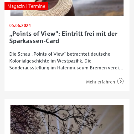
Magazin | Termine
05.06.2024
„Points of View“: Eintritt frei mit der
Sparkassen-Card
Die Schau „Points of View“ betrachtet deutsche
Kolonialgeschichte im Westpazifik. Die
Sonderausstellung im Hafenmuseum Bremen vereint
künstlerische und wissenschaftliche Perspektiven, um
die komplexen historischen Verflechtungen zwischen
Mehr erfahren
Bremen und den pazifischen Kolonien sichtbar zu
machen. Sie wirft dabei ein neues Licht auf die
deutsche Kolonialgeschichte im Bismarck-Archipel.
„Points of View“ entstand in enger Kooperation mit
dem