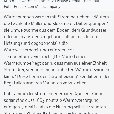
Kuschelig warm: So kommt zu Hause Gemütlichkeit auf.
Freepik.com/Atlascompany
Wärmepumpen werden mit Strom betrieben, erläutern
die Fachleute Müller und Klussmeier. Dabei „pumpen“
sie Umweltwärme aus dem Boden, dem Grundwasser
oder auch aus der Umgebungsluft auf das für die
Heizung (und gegebenenfalls die
Warmwasserbereitung) erforderliche
Temperaturniveau hoch. „Der Vorteil einer
Wärmepumpe liegt darin, dass man aus einer Einheit
Strom drei, vier oder mehr Einheiten Wärme gewinnen
kann.“ Diese Form der „Stromheizung“ sei daher in der
Regel allen anderen Varianten vorzuziehen.
Entstamme der Strom erneuerbaren Quellen, könne
sogar eine quasi C
O
-neutrale Wärmeversorgung
2
erfolgen. „Ideal ist also die Nutzung selbst erzeugten
Stroms aus Photovoltaik, wobei leider gerade im