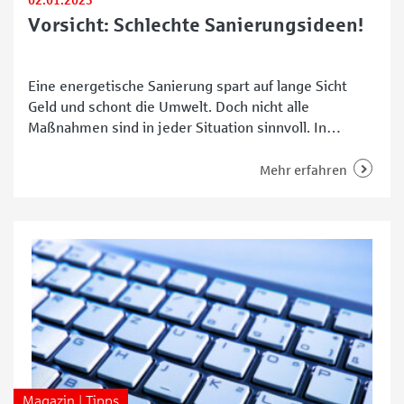
02.01.2023
Vorsicht: Schlechte Sanierungsideen!
Eine energetische Sanierung spart auf lange Sicht
Geld und schont die Umwelt. Doch nicht alle
Maßnahmen sind in jeder Situation sinnvoll. In
Zusammenarbeit mit Werner Müller von der früheren
Bauberatung namens bauraum und Harald Klussmeier
Mehr erfahren
(Büro für Bautechnik) stellen wir Beispiele für
schlechte Sanierungsideen vor. „In der Vergangenheit
haben Bauleute häufig nur die Gläser von Fenstern
Magazin | Tipps