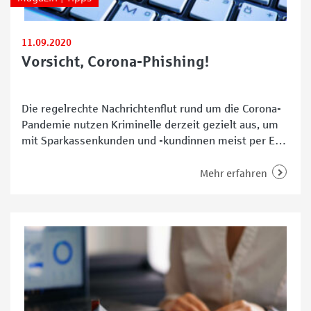
11.09.2020
Vorsicht, Corona-Phishing!
Die regelrechte Nachrichtenflut rund um die Corona-
Pandemie nutzen Kriminelle derzeit gezielt aus, um
mit Sparkassenkunden und -kundinnen meist per E-
Mail Kontakt aufzunehmen. In den gefälschten
Schreiben geben sie sich als Betriebszugehörige aus
Mehr erfahren
und versuchen, an persönliche Daten der Betroffenen
zu gelangen. Eine perfide Masche „Das Ganze
passiert auch am Telefon,“ warnt Martin Deumeland,
Fachspezialist Betrugsbekämpfung