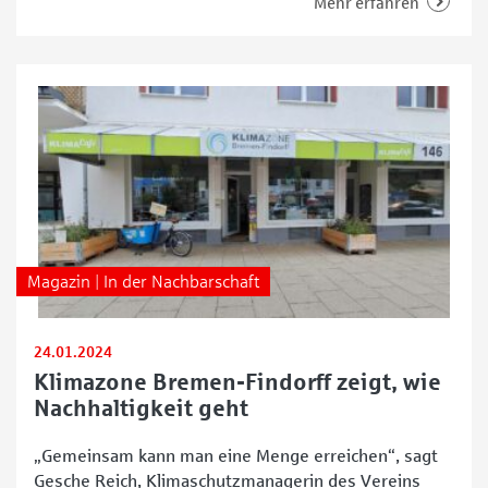
Steuer steigen 2021 die Kosten für Benzin, Diesel,
Mehr erfahren
Heizöl und Erdgas, auch wenn das Erneuerbare-
Energien-Gesetz Privathaushalte entlastet. Eine
Möglichkeit, Geld zu sparen, ist es, den
Energieverbrauch zu
Magazin | In der Nachbarschaft
24.01.2024
Klimazone Bremen-Findorff zeigt, wie
Nachhaltigkeit geht
„Gemeinsam kann man eine Menge erreichen“, sagt
Gesche Reich, Klimaschutzmanagerin des Vereins