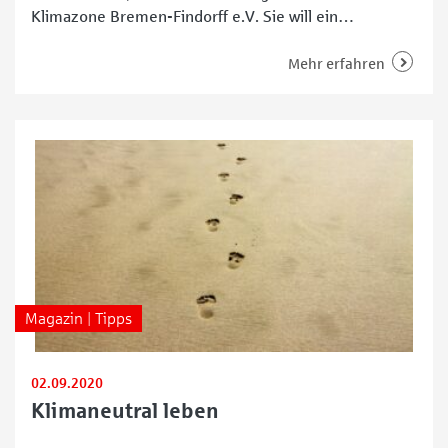
Klimazone Bremen-Findorff e.V. Sie will ein
Bewusstsein für Klimaschutz und Nachhaltigkeit bei
den Menschen schaffen. Der Verein bietet Findorffern
Mehr erfahren
und Findorfferinnen ein Netzwerk, das dazu beitragen
soll, den Stadtteil lebendiger, lebenswerter und
zukunftsfähiger zu gestalten. Dabei dreht es sich vor
allem um die
Magazin | Tipps
02.09.2020
Klimaneutral leben