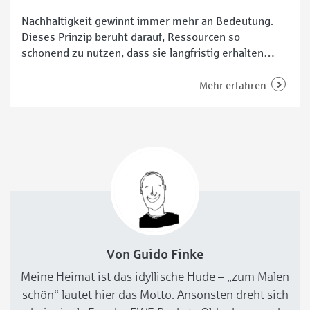
Nachhaltigkeit gewinnt immer mehr an Bedeutung.
Dieses Prinzip beruht darauf, Ressourcen so
schonend zu nutzen, dass sie langfristig erhalten
bleiben. Das betrifft nicht nur einzelne Rohstoffe,
sondern ganze Ökosysteme. Handlungen, die keine
Mehr erfahren
Treibhausgasemissionen verursachen, werden dabei
als „klimaneutral“ bezeichnet. Sie tragen also nicht
zur globalen Klimaerwärmung bei. Nicht nur für den
Staat oder große Unternehmen
Von Guido Finke
Meine Heimat ist das idyllische Hude – „zum Malen
schön“ lautet hier das Motto. Ansonsten dreht sich