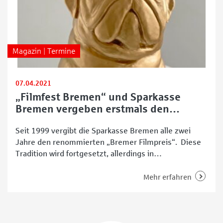
Magazin | Termine
07.04.2021
„Filmfest Bremen“ und Sparkasse
Bremen vergeben erstmals den
„Goldenen Mops“
Seit 1999 vergibt die Sparkasse Bremen alle zwei
Jahre den renommierten „Bremer Filmpreis“. Diese
Tradition wird fortgesetzt, allerdings in
abgewandelter Form, mit dem „Filmfest Bremen“ als
neuem Kooperationspartner – und mit einem
Mehr erfahren
„Goldenen Mops“. Diesen erhält 2021 Hape Kerkeling.
Premiere für den „Bremer Filmpreis“ in
Zusammenarbeit mit dem „Filmfest Bremen“
Glanzvolle Persönlichkeiten der europäischen