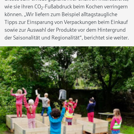
wie sie ihren CO
-Fußabdruck beim Kochen verringern
2
können. „Wir liefern zum Beispiel alltagstaugliche
Tipps zur Einsparung von Verpackungen beim Einkauf
sowie zur Auswahl der Produkte vor dem Hintergrund
der Saisonalität und Regionalität“, berichtet sie weiter.