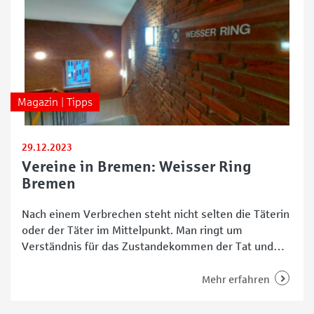
Magazin | Tipps
29.12.2023
Vereine in Bremen: Weisser Ring
Bremen
Nach einem Verbrechen steht nicht selten die Täterin
oder der Täter im Mittelpunkt. Man ringt um
Verständnis für das Zustandekommen der Tat und
überlegt, wie der oder die Verurteilte nach Verbüßen
der Strafe den Weg zurück in die Gesellschaft findet.
Mehr erfahren
Doch wer kümmert sich um die Opfer, die – je nach
Schwere der Tat –