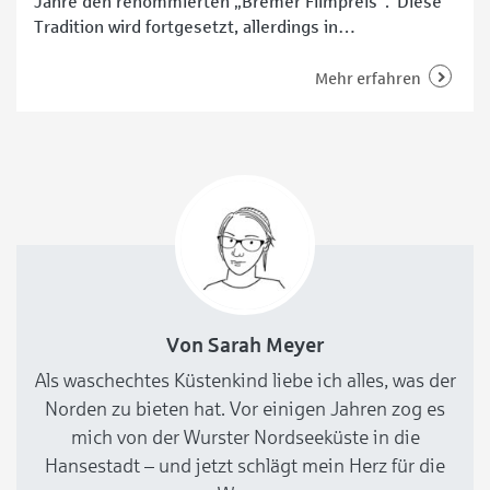
Jahre den renommierten „Bremer Filmpreis“. Diese
Tradition wird fortgesetzt, allerdings in
abgewandelter Form, mit dem „Filmfest Bremen“ als
neuem Kooperationspartner – und mit einem
Mehr erfahren
„Goldenen Mops“. Diesen erhält 2021 Hape Kerkeling.
Premiere für den „Bremer Filmpreis“ in
Zusammenarbeit mit dem „Filmfest Bremen“
Glanzvolle Persönlichkeiten der europäischen
Filmszene
Von Sarah Meyer
Als waschechtes Küstenkind liebe ich alles, was der
Norden zu bieten hat. Vor einigen Jahren zog es
mich von der Wurster Nordseeküste in die
Hansestadt – und jetzt schlägt mein Herz für die