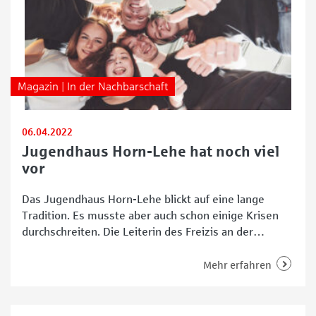
Magazin | In der Nachbarschaft
06.04.2022
Jugendhaus Horn-Lehe hat noch viel
vor
Das Jugendhaus Horn-Lehe blickt auf eine lange
Tradition. Es musste aber auch schon einige Krisen
durchschreiten. Die Leiterin des Freizis an der
Curiestraße, Eva Bärwolf, spricht im SPOT-Interview
über die frühere und die aktuelle Jugendarbeit der
Mehr erfahren
Einrichtung. Was zeichnet das Freizi Horn-Lehe
allgemein aus? Eva Bärwolf: Das Jugendhaus ist ein
Angebot der Offenen Kinder- und