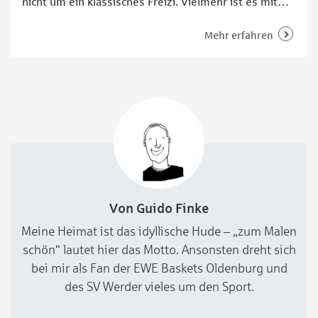
nicht um ein klassisches Freizi. Vielmehr ist es mit
einer Fläche von 600 Quadratmetern riesig. Das 1939
errichtete Gebäude mit schickem Reetdach sticht
Mehr erfahren
optisch hervor. Kein Wunder, dass Kinder und
Jugendliche sich dort gern aufhalten. Ursprünglich
wurde das
Von Guido Finke
Meine Heimat ist das idyllische Hude – „zum Malen
schön“ lautet hier das Motto. Ansonsten dreht sich
bei mir als Fan der EWE Baskets Oldenburg und
des SV Werder vieles um den Sport.