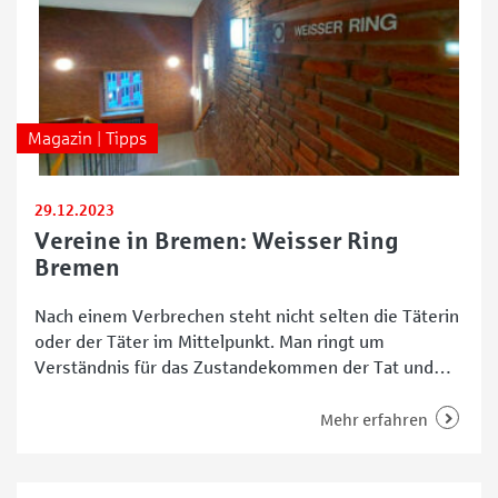
Magazin | Tipps
29.12.2023
Vereine in Bremen: Weisser Ring
Bremen
Nach einem Verbrechen steht nicht selten die Täterin
oder der Täter im Mittelpunkt. Man ringt um
Verständnis für das Zustandekommen der Tat und
überlegt, wie der oder die Verurteilte nach Verbüßen
der Strafe den Weg zurück in die Gesellschaft findet.
Mehr erfahren
Doch wer kümmert sich um die Opfer, die – je nach
Schwere der Tat –