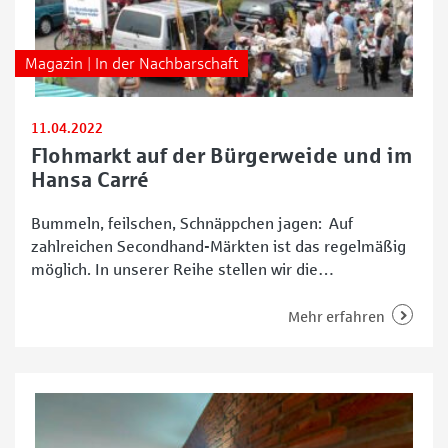
Magazin | In der Nachbarschaft
11.04.2022
Flohmarkt auf der Bürgerweide und im
Hansa Carré
Bummeln, feilschen, Schnäppchen jagen: Auf
zahlreichen Secondhand-Märkten ist das regelmäßig
möglich. In unserer Reihe stellen wir die
verschiedenen Flohmärkte in Bremen vor. Den Start
macht das wohl größte regelmäßige Event seiner Art
Mehr erfahren
in der Stadt: der Flohmarkt auf der Bürgerweide und
im Hansa Carré. Er bietet das ganze Jahr über die
Gelegenheit zum Verkaufen und