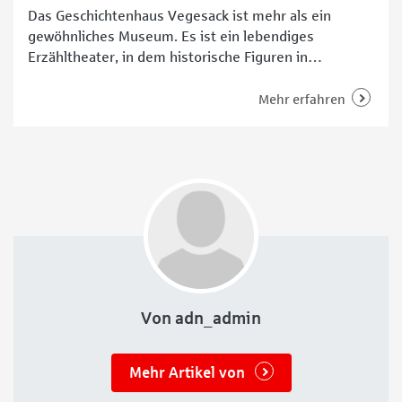
Das Geschichtenhaus Vegesack ist mehr als ein
gewöhnliches Museum. Es ist ein lebendiges
Erzähltheater, in dem historische Figuren in
authentischen Kostümen die Besuchenden durch
verschiedene Epochen aus dem Bremer Norden
Mehr erfahren
führen. Wir sprachen mit dem neuen Betriebsleiter
Andreas Plundrich über die aktuellen Inhalte und
neue Ideen für die Zukunft des Hauses am Hafen. Die
Stadtgeschichte
Von adn_admin
Mehr Artikel von