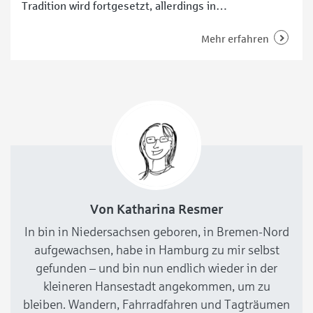
Tradition wird fortgesetzt, allerdings in
abgewandelter Form, mit dem „Filmfest Bremen“ als
neuem Kooperationspartner – und mit einem
Mehr erfahren
„Goldenen Mops“. Diesen erhält 2021 Hape Kerkeling.
Premiere für den „Bremer Filmpreis“ in
Zusammenarbeit mit dem „Filmfest Bremen“
Glanzvolle Persönlichkeiten der europäischen
Filmszene
Von Katharina Resmer
In bin in Niedersachsen geboren, in Bremen-Nord
aufgewachsen, habe in Hamburg zu mir selbst
gefunden – und bin nun endlich wieder in der
kleineren Hansestadt angekommen, um zu
bleiben. Wandern, Fahrradfahren und Tagträumen