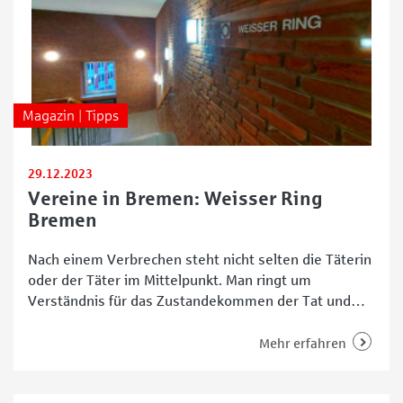
Magazin | Tipps
29.12.2023
Vereine in Bremen: Weisser Ring
Bremen
Nach einem Verbrechen steht nicht selten die Täterin
oder der Täter im Mittelpunkt. Man ringt um
Verständnis für das Zustandekommen der Tat und
überlegt, wie der oder die Verurteilte nach Verbüßen
der Strafe den Weg zurück in die Gesellschaft findet.
Mehr erfahren
Doch wer kümmert sich um die Opfer, die – je nach
Schwere der Tat –