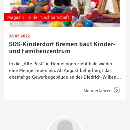
Magazin | In der Nachbarschaft
28.03.2022
SOS-Kinderdorf Bremen baut Kinder-
und Familienzentrum
In die „Alte Post“ in Hemelingen zieht bald wieder
eine Menge Leben ein. Ab August beherbergt das
ehemalige Gewerbegebäude an der Diedrich-Wilkens-
Straße dann 20 Krippenkinder und 40
Kindergartenkinder. Für das SOS-Kinderdorf Bremen
Mehr erfahren
entsteht dort im Stadtteil nämlich gerade ein großes
Kinder- und Familienzentrum. Die derzeitigen
Bauarbeiten liegen voll im Plan und laut der
Verantwortlichen kann