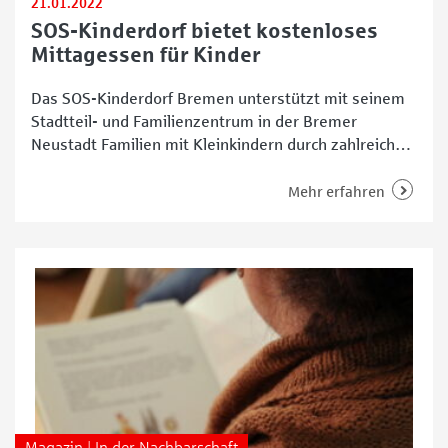
21.01.2022
SOS-Kinderdorf bietet kostenloses
Mittagessen für Kinder
Das SOS-Kinderdorf Bremen unterstützt mit seinem
Stadtteil- und Familienzentrum in der Bremer
Neustadt Familien mit Kleinkindern durch zahlreiche
soziale Angebote. In der vergangenen Zeit gab es
einige spannende Neuigkeiten vom Standort an der
Mehr erfahren
Friedrich-Ebert-Straße, von denen wir gerne
berichten. „Unser Zentrum ist ab sofort wieder
geöffnet“, berichtet uns Sylvia Schikker, Sprecherin
des SOS-Kinderdorfes in Bremen.
Magazin | In der Nachbarschaft