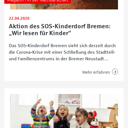
22.04.2020
Aktion des SOS-Kinderdorf Bremen:
„Wir lesen für Kinder“
Das SOS-Kinderdorf Bremen sieht sich derzeit durch
die Corona-Krise mit einer Schließung des Stadtteil-
und Familienzentrums in der Bremer Neustadt
konfrontiert. Die Verantwortlichen nutzten diese
Herausforderung, um eine interessante Videoaktion
Mehr erfahren
mit Bremer Schauspielerinnen und Schauspielern ins
Leben zu rufen. Auf dem Videoportal Youtube heißt
es: „Wir lesen für Kinder“ spannende Geschichten vor.
Und dabei geht