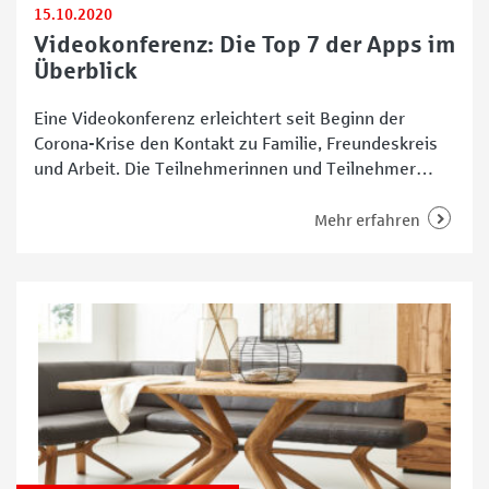
15.10.2020
Videokonferenz: Die Top 7 der Apps im
Überblick
Eine Videokonferenz erleichtert seit Beginn der
Corona-Krise den Kontakt zu Familie, Freundeskreis
und Arbeit. Die Teilnehmerinnen und Teilnehmer
können dabei an den unterschiedlichsten Standorten
sein, Gespräche miteinander führen und sich dabei
Mehr erfahren
virtuell in die Augen sehen. Und auch in Zukunft
dürfte diese Technik ein wichtiger Faktor in der
Kommunikation untereinander bleiben. Daher ist es
sinnvoll,