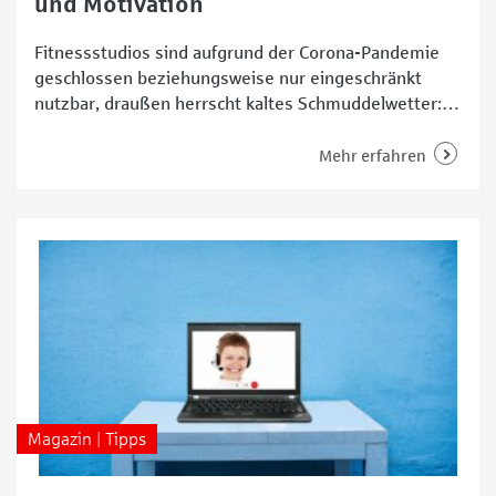
und Motivation
Fitnessstudios sind aufgrund der Corona-Pandemie
geschlossen beziehungsweise nur eingeschränkt
nutzbar, draußen herrscht kaltes Schmuddelwetter:
Zum Start ins neue Jahr ist es für viele doppelt
schwer, den inneren Schweinehund zu überwinden,
Mehr erfahren
um mit guten Vorsätzen 2021 sportlich zu beginnen.
Doch auch in den eigenen vier Wänden lässt sich
effektiv trainieren. Wir zeigen (technische)
Möglichkeiten für den
Magazin | Tipps