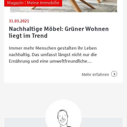
Magazin | Meine Immobilie
31.03.2021
Nachhaltige Möbel: Grüner Wohnen
liegt im Trend
Immer mehr Menschen gestalten ihr Leben
nachhaltig. Das umfasst längst nicht nur die
Ernährung und eine umweltfreundliche
Fortbewegung. Auch innerhalb der vier Wände hält
Ökologie Einzug – zum Beispiel bei Möbeln. Doch
Mehr erfahren
welche Möbel gelten überhaupt als nachhaltig? Dabei
gibt es fünf Kriterien: Verwendung natürlicher und
nachwachsender Rohstoffe Hohe Qualität bei den
Materialien und der