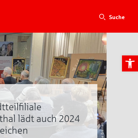
We
tteilfiliale
hal lädt auch 2024
Sparkasse Bremen
reichen