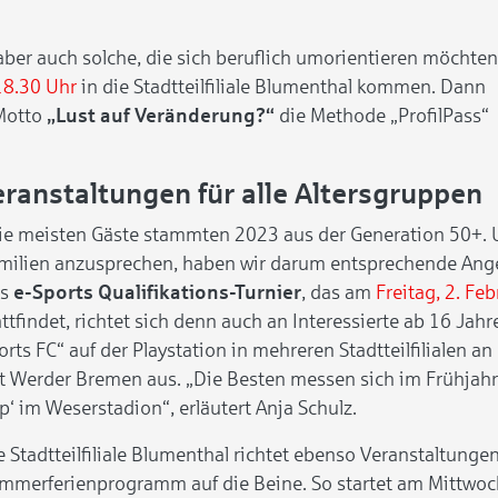
aber auch solche, die sich beruflich umorientieren möchten
18.30 Uhr
in die Stadtteilfiliale Blumenthal kommen. Dann
Motto
„Lust auf Veränderung?“
die Methode „ProfilPass“
Veranstaltungen für alle Altersgruppen
ie meisten Gäste stammten 2023 aus der Generation 50+.
milien anzusprechen, haben wir darum entsprechende Ang
as
e-Sports Qualifikations-Turnier
, das am
Freitag, 2. Fe
attfindet, richtet sich denn auch an Interessierte ab 16 Jah
orts FC“ auf der Playstation in mehreren Stadtteilfilialen 
t Werder Bremen aus. „Die Besten messen sich im Frühjahr 
p‘ im Weserstadion“, erläutert Anja Schulz.
e Stadtteilfiliale Blumenthal richtet ebenso Veranstaltungen 
mmerferienprogramm auf die Beine. So startet am Mittwoch