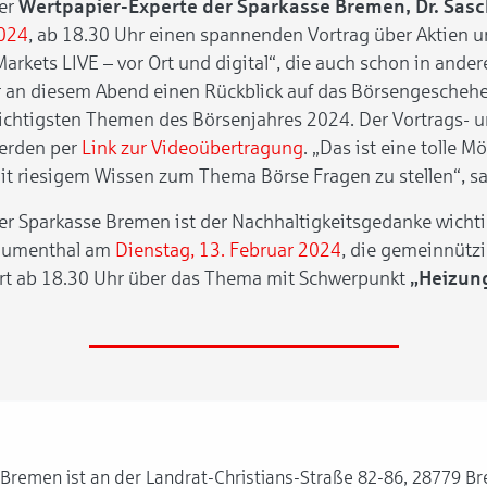
er
Wertpapier-Experte der Sparkasse Bremen, Dr. Sasc
024
, ab 18.30 Uhr einen spannenden Vortrag über Aktien 
Markets LIVE – vor Ort und digital“, die auch schon in andere
r an diesem Abend einen Rückblick auf das Börsengeschehe
ichtigsten Themen des Börsenjahres 2024. Der Vortrags- un
erden per
Link zur Videoübertragung
. „Das ist eine tolle 
it riesigem Wissen zum Thema Börse Fragen zu stellen“, 
er Sparkasse Bremen ist der Nachhaltigkeitsgedanke wichtig. 
lumenthal am
Dienstag, 13. Februar 2024
, die gemeinnütz
iert ab 18.30 Uhr über das Thema mit Schwerpunkt
„Heizun
e Bremen ist an der Landrat-Christians-Straße 82-86, 28779 B