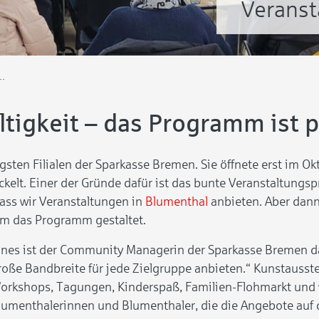
Veranst
ädt auch 2024 zu zahlreichen Veranstaltungen ein
tigkeit – das Programm ist pr
ngsten Filialen der Sparkasse Bremen. Sie öffnete erst im O
ickelt. Einer der Gründe dafür ist das bunte Veranstaltung
ass wir Veranstaltungen in
Blumenthal
anbieten. Aber dann 
erem das Programm gestaltet.
ines ist der Community Managerin der Sparkasse Bremen dab
roße Bandbreite für jede Zielgruppe anbieten.“ Kunstausste
orkshops, Tagungen, Kinderspaß, Familien-Flohmarkt und v
lumenthalerinnen und Blumenthaler, die die Angebote auf d