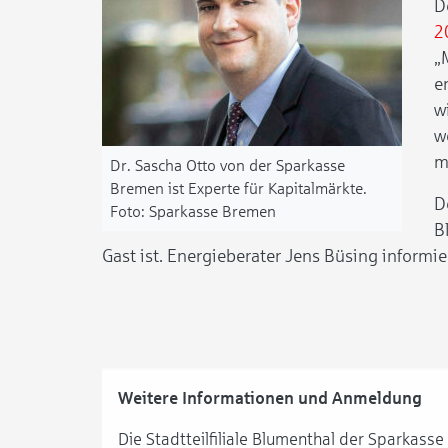
D
2
„
e
w
w
m
Dr. Sascha Otto von der Sparkasse
Bremen ist Experte für Kapitalmärkte.
D
Sparkasse Bremen
B
Gast ist. Energieberater Jens Büsing inform
Weitere Informationen und Anmeldung
Die Stadtteilfiliale Blumenthal der Sparkass