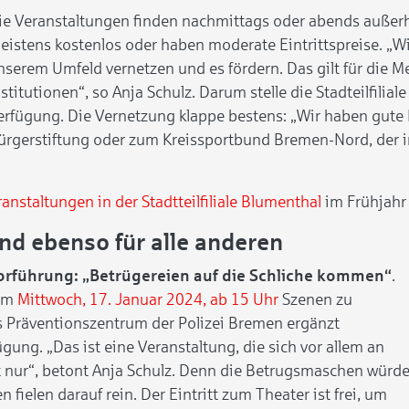
ie Veranstaltungen finden nachmittags oder abends außerha
eistens kostenlos oder haben moderate Eintrittspreise. „
nserem Umfeld vernetzen und es fördern. Das gilt für die M
nstitutionen“, so Anja Schulz. Darum stelle die Stadteilfilia
erfügung. Die Vernetzung klappe bestens: „Wir haben gute
ürgerstiftung oder zum Kreissportbund Bremen-Nord, der im
anstaltungen in der Stadtteilfiliale Blumenthal
im Frühjahr
nd ebenso für alle anderen
orführung: „Betrügereien auf die Schliche kommen“
.
 am
Mittwoch, 17. Januar 2024, ab 15 Uhr
Szenen zu
s Präventionszentrum der Polizei Bremen ergänzt
gung. „Das ist eine Veranstaltung, die sich vor allem an
ht nur“, betont Anja Schulz. Denn die Betrugsmaschen würd
fielen darauf rein. Der Eintritt zum Theater ist frei, um