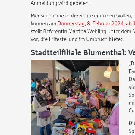
Anmeldung wird gebeten.
Menschen, die in die Rente eintreten wollen, 
können am
Donnerstag, 8. Februar 2024, ab 
stellt Referentin Martina Wehling unter dem 
vor, die Hilfestellung im Umbruch bietet.
Stadtteilfiliale Blumenthal: 
„D
Fa
D
st
Sp
mi
Cu
Di
So