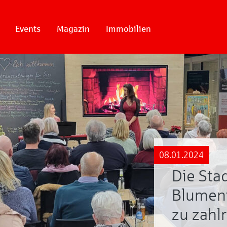
Events
Magazin
Immobilien
08.01.2024
Die Stad
Blument
zu zahl