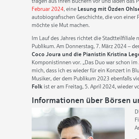
tragen aus ihren Büchern vor und laden das 
Februar 2024
, eine
Lesung mit Özden Ohls
autobiografischen Geschichte, die von einer 
möchte sie Mut machen.
Im Lauf des Jahres richtet die Stadtteilfilia
Publikum. Am Donnerstag, 7. März 2024 – de
Coco Joura und die Pianistin Kristina Le
Komponistinnen vor. „Das Duo war schon im A
mich, dass ich es wieder für ein Konzert in 
Musiker, der dem Publikum 2023 ebenfalls vie
Folk
ist er am Freitag, 5. April 2024, wieder vo
Informationen über Börsen u
D
F
A