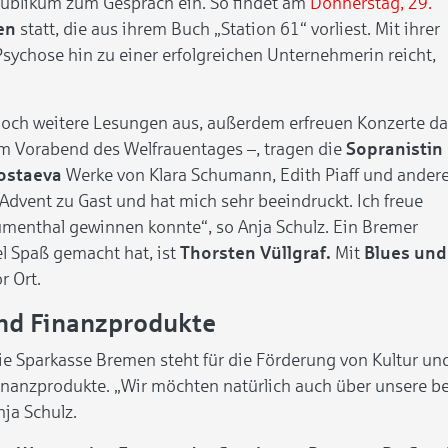
Publikum zum Gespräch ein. So findet am
Donnerstag, 29.
en
statt, die aus ihrem Buch „Station 61“ vorliest. Mit ihrer
Psychose hin zu einer erfolgreichen Unternehmerin reicht,
le noch weitere Lesungen aus, außerdem erfreuen Konzerte d
m Vorabend des Welfrauentages –, tragen die
Sopranistin
gostaeva
Werke von Klara Schumann, Edith Piaff und ander
dvent zu Gast und hat mich sehr beeindruckt. Ich freue
Blumenthal gewinnen konnte“, so Anja Schulz. Ein Bremer
l Spaß gemacht hat, ist
Thorsten Vüllgraf.
Mit
Blues und
r Ort.
nd Finanzprodukte
ie Sparkasse Bremen steht für die Förderung von Kultur und
inanzprodukte. „Wir möchten natürlich auch über unsere b
nja Schulz.