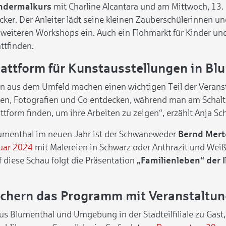
ndermalkurs
mit Charline Alcantara und am Mittwoch, 13.
cker. Der Anleiter lädt seine kleinen Zauberschülerinnen u
 weiteren Workshops ein. Auch ein Flohmarkt für Kinder und
attfinden.
lattform für Kunstausstellungen in Bl
n aus dem Umfeld machen einen wichtigen Teil der Verans
, Fotografien und Co entdecken, während man am Schalter 
ttform finden, um ihre Arbeiten zu zeigen“, erzählt Anja Sch
Blumenthal im neuen Jahr ist der Schwaneweder
Bernd Mer
ruar 2024
mit Malereien in Schwarz oder Anthrazit und Weiß. D
f diese Schau folgt die Präsentation
„Familienleben“ der I
chern das Programm mit Veranstaltun
s Blumenthal und Umgebung in der Stadteilfiliale zu Gast,