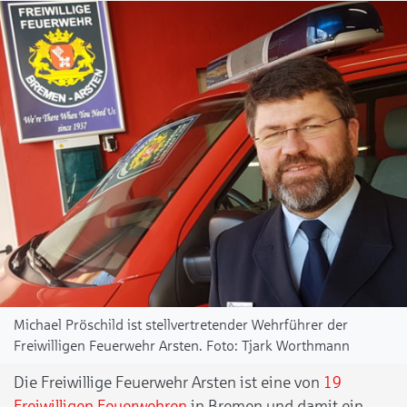
Michael Pröschild ist stellvertretender Wehrführer der
Freiwilligen Feuerwehr Arsten.
Tjark Worthmann
Die Freiwillige Feuerwehr Arsten ist eine von
19
Freiwilligen Feuerwehren
in Bremen und damit ein