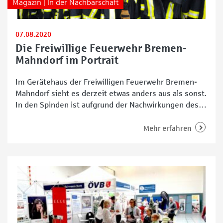
Magazin | In der Nachbarschaft
07.08.2020
Die Freiwillige Feuerwehr Bremen-
Mahndorf im Portrait
Im Gerätehaus der Freiwilligen Feuerwehr Bremen-
Mahndorf sieht es derzeit etwas anders aus als sonst.
In den Spinden ist aufgrund der Nachwirkungen des
Großeinsatzes in der Louis-Krages-Straße Ende April
keine Einsatzkleidung mehr zu finden. „Alles wird
Mehr erfahren
derzeit von einer Spezialfirma gereinigt, da bei den
zehn Lagerhallen, die im Bremer Hafen in Brand
standen, auch Asbest verbaut