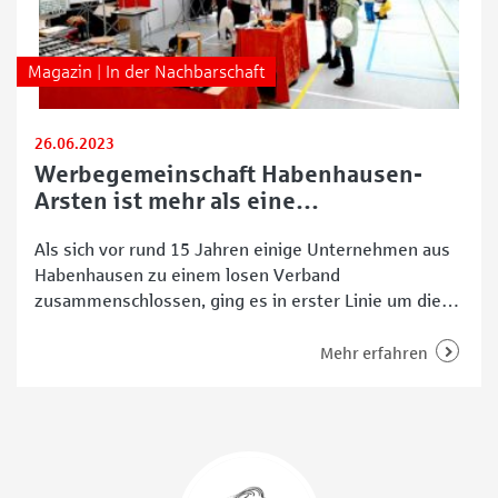
Magazin | In der Nachbarschaft
26.06.2023
Werbegemeinschaft Habenhausen-
Arsten ist mehr als eine
Interessenvertretung
Als sich vor rund 15 Jahren einige Unternehmen aus
Habenhausen zu einem losen Verband
zusammenschlossen, ging es in erster Linie um die
Interessenvertretung. Sie wollten sich vernetzen, um
ihren eigenen Bekanntheitsgrad zu erhöhen und
Mehr erfahren
ihren Kundinnen und Kunden auf Anfrage ein
partnerschaftlich verbundenes Unternehmen
weiterempfehlen zu können. „2018 begannen wir, uns
die Frage zu stellen,