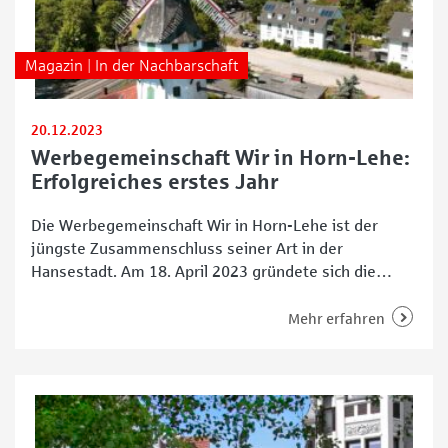
Magazin | In der Nachbarschaft
20.12.2023
Werbegemeinschaft Wir in Horn-Lehe:
Erfolgreiches erstes Jahr
Die Werbegemeinschaft Wir in Horn-Lehe ist der
jüngste Zusammenschluss seiner Art in der
Hansestadt. Am 18. April 2023 gründete sich die
Gruppe und hat ihre Feuertaufe, die Organisation des
Horner Weihnachtsmarktes, bravourös bestanden.
Mehr erfahren
Man darf gespannt sein, was die ehrenamtlich
engagierte Gemeinschaft aus rund 25
Gewerbetreibenden, Kulturschaffenden, Vereinen,
Ortsamt und Privatpersonen noch auf die Beine