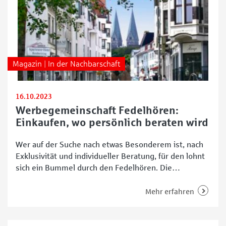
Magazin | In der Nachbarschaft
16.10.2023
Werbegemeinschaft Fedelhören:
Einkaufen, wo persönlich beraten wird
Wer auf der Suche nach etwas Besonderem ist, nach
Exklusivität und individueller Beratung, für den lohnt
sich ein Bummel durch den Fedelhören. Die
altehrwürdige Straße ist für ihre malerischen und
unter Denkmalschutz stehenden Reihenhäuser aus
Mehr erfahren
der Mitte des 19. Jahrhunderts bekannt. Unweit der
Bremer Innenstadt, direkt hinter dem Stadtgraben
nordöstlich des Schnoor-Viertels, liegt diese