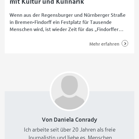
mit Kultur und Kulinarik
Wenn aus der Regensburger und Nürnberger Straße
in Bremen-Findorff ein Festplatz für Tausende
Menschen wird, ist wieder Zeit für das „Findorffer
Dorfffest“ – mit gleich drei „f“ im Namen und jeder
Menge Herzblut im Programm. Am Sonntag, 29. Juni
Mehr erfahren
2025, lädt der Verein der Findorffer Geschäftsleute
von 12 bis 21 Uhr zum beliebten Stadtteilfest ein
Von Daniela Conrady
Ich arbeite seit über 20 Jahren als freie
Journalistin und liebe es, Menschen