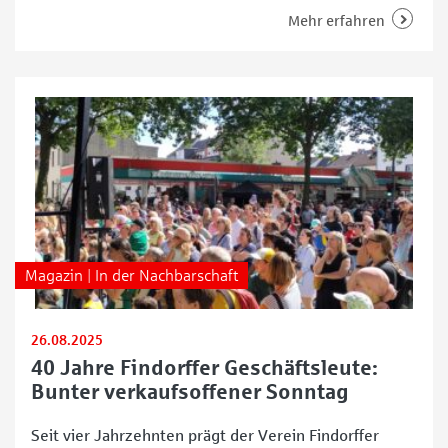
des Torfhafenfests in Findorff, das am 25. April 2026
Mehr erfahren
den Stadtteil in maritimes Flair taucht und Menschen
aus Bremen sowie dem Umland zusammenbringt. Ein
traditionsreicher Einlauf als Höhepunkt des Tages
Magazin | In der Nachbarschaft
26.08.2025
40 Jahre Findorffer Geschäftsleute:
Bunter verkaufsoffener Sonntag
Seit vier Jahrzehnten prägt der Verein Findorffer