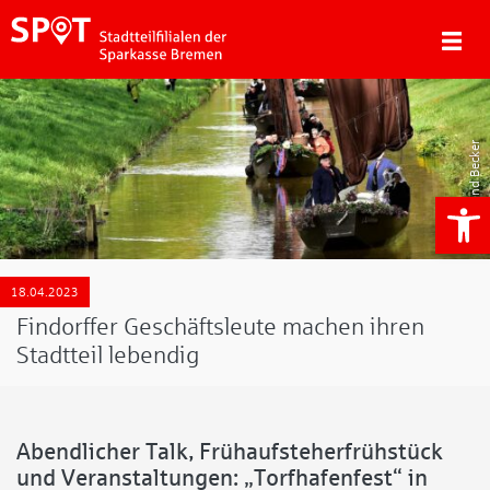
Roland Becker
We
18.04.2023
Findorffer Geschäftsleute machen ihren
Stadtteil lebendig
Abendlicher Talk, Frühaufsteherfrühstück
und Veranstaltungen: „Torfhafenfest“ in