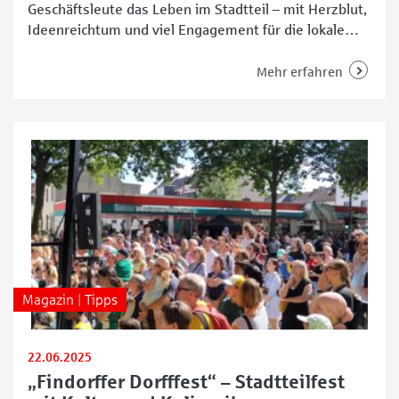
Geschäftsleute das Leben im Stadtteil – mit Herzblut,
Ideenreichtum und viel Engagement für die lokale
Gemeinschaft. Zum runden Geburtstag am Sonntag,
31. August 2025, verwandelt sich die Hemmstraße
Mehr erfahren
zwischen Patisserie Tortengold und Jan-Reiners-
Center von 13 bis 18 Uhr in eine lebendige Festmeile.
Neben einem vielfältigen Einkaufsangebot sorgen
Straßenkünstler
Magazin | Tipps
22.06.2025
„Findorffer Dorfffest“ – Stadtteilfest