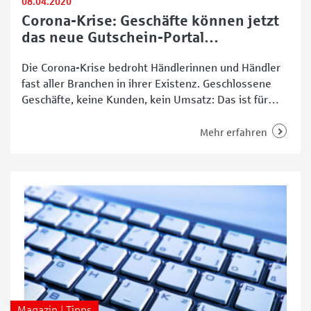
08.04.2020
Corona-Krise: Geschäfte können jetzt
das neue Gutschein-Portal
WeserVoucher nutzen
Die Corona-Krise bedroht Händlerinnen und Händler
fast aller Branchen in ihrer Existenz. Geschlossene
Geschäfte, keine Kunden, kein Umsatz: Das ist für
viele gerade der herausfordernde Alltag. Neben
Online-Shops setzen viele auf Gutschein-Aktionen,
Mehr erfahren
um sich gegen die Krise und Einnahmeverluste zu
stemmen. Dabei bekommen sie nun weitere Hilfe –
über das Portal WeserVoucher. Lokale Läden können
Magazin | Tipps