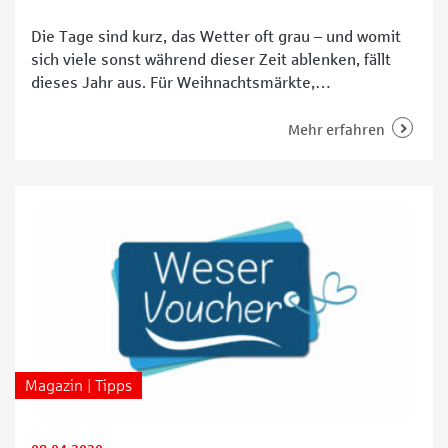
Gesundheit tun?
Die Tage sind kurz, das Wetter oft grau – und womit
sich viele sonst während dieser Zeit ablenken, fällt
dieses Jahr aus. Für Weihnachtsmärkte,
Betriebsfeiern und Familientreffen stehen die
Chancen durch die Corona-Einschränkungen schlecht.
Mehr erfahren
Vielen Menschen schlägt das aufs Gemüt. Wir haben
mit Dr. Martin Lison, dem Chefarzt der Psychiatrie am
Klinikum Bremen-Ost, gesprochen. Der
Magazin | Tipps