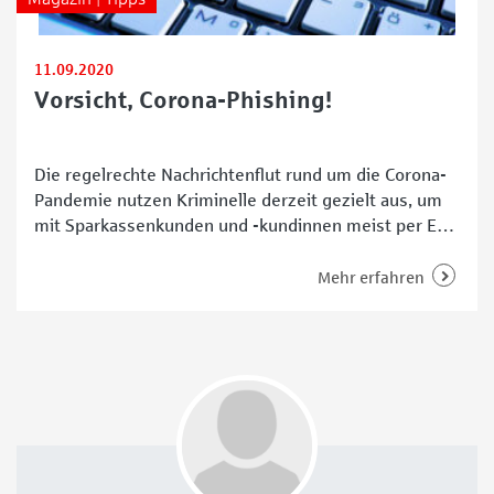
11.09.2020
Vorsicht, Corona-Phishing!
Die regelrechte Nachrichtenflut rund um die Corona-
Pandemie nutzen Kriminelle derzeit gezielt aus, um
mit Sparkassenkunden und -kundinnen meist per E-
Mail Kontakt aufzunehmen. In den gefälschten
Schreiben geben sie sich als Betriebszugehörige aus
Mehr erfahren
und versuchen, an persönliche Daten der Betroffenen
zu gelangen. Eine perfide Masche „Das Ganze
passiert auch am Telefon,“ warnt Martin Deumeland,
Fachspezialist Betrugsbekämpfung