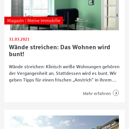
Magazin | Meine Immobilie
31.03.2021
Wände streichen: Das Wohnen wird
bunt!
Wände streichen: Klinisch weiße Wohnungen gehören
der Vergangenheit an. Stattdessen wird es bunt. Wir
geben Tipps für einen frischen „Anstrich“ in ihrem
Zuhause – mit und ohne Pinsel. Doch neue
Farbakzente sollten gut geplant und durchdacht sein.
Mehr erfahren
Welche Wirkung ist gewünscht? Welche Farben
passen zusammen? Wie fügen sie sich harmonisch in
das bestehende Wohnkonzept ein?