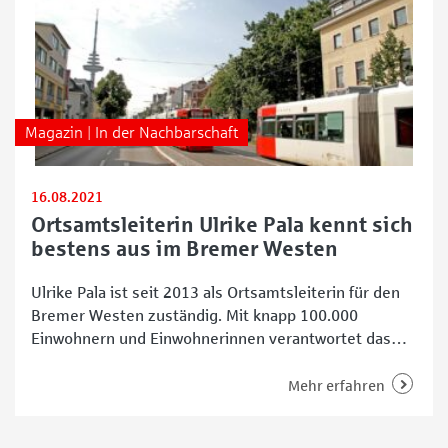
Magazin | In der Nachbarschaft
16.08.2021
Ortsamtsleiterin Ulrike Pala kennt sich
bestens aus im Bremer Westen
Ulrike Pala ist seit 2013 als Ortsamtsleiterin für den
Bremer Westen zuständig. Mit knapp 100.000
Einwohnern und Einwohnerinnen verantwortet das
Ortsamt West den bevölkerungsreichsten Bereich in
der Hansestadt. Wir trafen die Ortsamtsleiterin für
Mehr erfahren
ein kurzes Gespräch und konnten dabei vieles über
die unterschiedlichen Stadtteile Findorff, Walle und