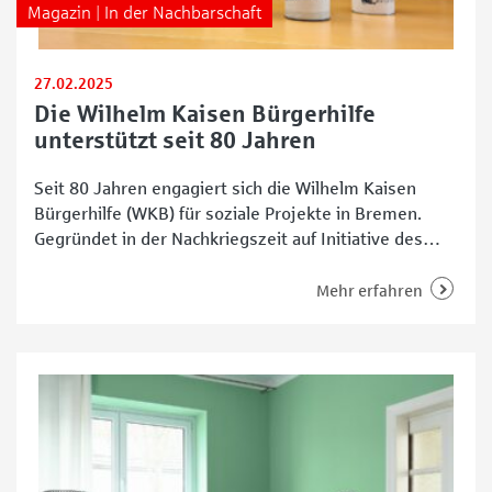
Magazin | In der Nachbarschaft
27.02.2025
Die Wilhelm Kaisen Bürgerhilfe
unterstützt seit 80 Jahren
Seit 80 Jahren engagiert sich die Wilhelm Kaisen
Bürgerhilfe (WKB) für soziale Projekte in Bremen.
Gegründet in der Nachkriegszeit auf Initiative des
damaligen Bürgermeisters Wilhelm Kaisen, setzt sie
sich bis heute für Menschen in Not ein. Mit
Mehr erfahren
Spendenaktionen, ehrenamtlichem Engagement und
gezielter Unterstützung fördert die Organisation
zahlreiche soziale Projekte in der Stadt. Antje
Grotheer, Vorstandsvorsitzende