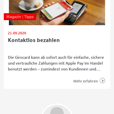
Magazin | Tipps
21.09.2020
Kontaktlos bezahlen
Die Girocard kann ab sofort auch für einfache, sichere
und vertrauliche Zahlungen mit Apple Pay im Handel
benutzt werden – zumindest von Kundinnen und
Kunden der Sparkasse. Diese können die Sparkassen-
Card einfach in der Wallet-App hinzufügen und an
Mehr erfahren
über 756.000 kontaktlos-fähigen
Kartenzahlungsterminals einsetzen. So funktioniert
Apple Pay Um zu bezahlen, reicht es, lediglich das
iPhone