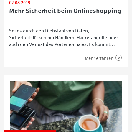
02.08.2019
Mehr Sicherheit beim Onlineshopping
Sei es durch den Diebstahl von Daten,
Sicherheitslücken bei Händlern, Hackerangriffe oder
auch den Verlust des Portemonnaies: Es kommt
immer wieder vor, dass Kriminelle mit Kreditkarten
im Internet widerrechtlich einkaufen. Um dem
Mehr erfahren
Vorzubeugen, wird die Sicherheit beim Bezahlen mit
der Kreditkarte beim Onlineshopping erhöht – mit
dem sogenannten 3-D-Secure-Verfahren. Dieses ist
ab dem 14. September