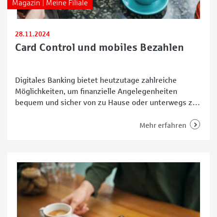
Magazin | Meine Filiale
28.11.2024
Card Control und mobiles Bezahlen
Digitales Banking bietet heutzutage zahlreiche
Möglichkeiten, um finanzielle Angelegenheiten
bequem und sicher von zu Hause oder unterwegs zu
erledigen. Kunden können zum Beispiel über Online-
Banking-Plattformen oder mobile Apps Kontostände
Mehr erfahren
abrufen und Überweisungen tätigen, digitale
Budgetplaner integrieren, Sparpläne aufstellen, per
Smartphone kontaktlos bezahlen und vieles mehr. In
unserer Serie Digitales Banking bei der Sparkasse
Bremen stellen