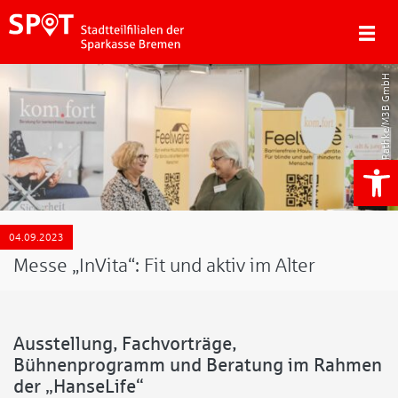
Jan Rathke/M3B GmbH
We
04.09.2023
Messe „InVita“: Fit und aktiv im Alter
Ausstellung, Fachvorträge,
Bühnenprogramm und Beratung im Rahmen
der „HanseLife“