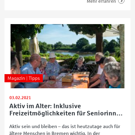
Menschen stets darauf an, den Alltag mit Bewegung
Mehr erfahren
zu gestalten. Auch in Bremen gibt es dafür
verschiedene Anlaufpunkte. Eines ist das Bürgerhaus
Weserterrassen, das
Magazin | Tipps
03.02.2021
Aktiv im Alter: Inklusive
Freizeitmöglichkeiten für Seniorinnen
und Senioren
Aktiv sein und bleiben – das ist heutzutage auch für
ältere Menschen in Bremen wichtig. In der