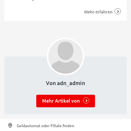
evangelische Träger Pflege, Wohnen, Unterstützung
und Förderung für ältere Menschen, Pflegebedürftige
Mehr erfahren
und Menschen mit körperlichen, psychischen oder
neurologischen Beeinträchtigungen sowie berufliche
Qualifikation an. Der Hauptstandort der Stiftung mit
ihren Tochtergesellschaften befindet sich auf einem
weitläufigen Gelände im Stadtteil
Von adn_admin
Mehr Artikel von
Geldautomat oder Filiale finden