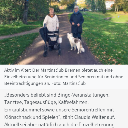
Aktiv im Alter: Der Martinsclub Bremen bietet auch eine
Einzelbetreuung für Seniorinnen und Senioren mit und ohne
Beeinträchtigungen an.
Martinsclub
„Besonders beliebt sind Bingo-Veranstaltungen,
Tanztee, Tagesausflüge, Kaffeefahrten,
Einkaufsbummel sowie unsere Seniorentreffen mit
Klönschnack und Spielen“, zählt Claudia Walter auf.
Aktuell sei aber natürlich auch die Einzelbetreuung