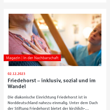
und der Geschäftsleitung zur Verfügung. Einmal
Neustadt, immer Neustadt Zwischen Meyerstraße
und Lehnstedter Straße erstreckt sich der Neubau
aus rotem Backstein, der sich in die Häuserzeile
Magazin | In der Nachbarschaft
02.12.2023
Friedehorst – inklusiv, sozial und im
Wandel
Die diakonische Einrichtung Friedehorst ist in
Norddeutschland nahezu einmalig. Unter dem Dach
der Stiftung Friedehorst bietet der kirchlich-