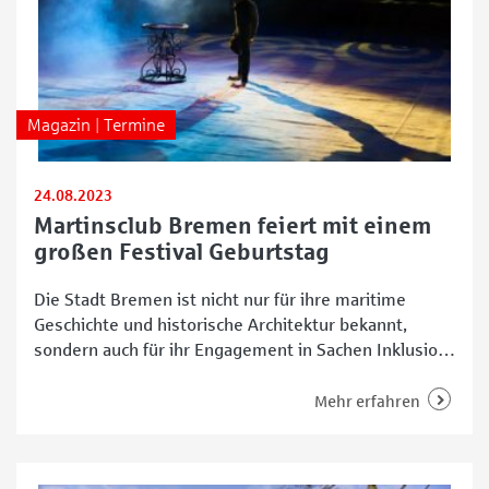
Magazin | Termine
24.08.2023
Martinsclub Bremen feiert mit einem
großen Festival Geburtstag
Die Stadt Bremen ist nicht nur für ihre maritime
Geschichte und historische Architektur bekannt,
sondern auch für ihr Engagement in Sachen Inklusion
und Vielfalt. Eine führende Organisation, die sich
unermüdlich für diese Werte einsetzt, ist
Mehr erfahren
beispielsweise der Martinsclub Bremen. Mit einer
beeindruckenden Historie und einem breit
gefächerten Angebot hat die Initiative aus dem