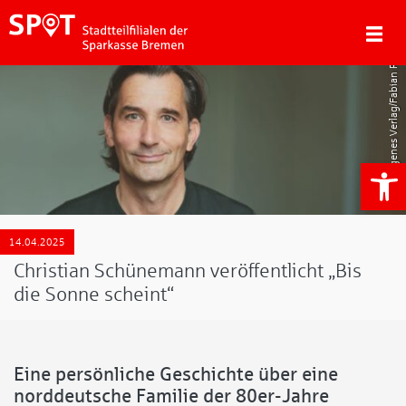
Diogenes Verlag/Fabian Raabe
We
14.04.2025
Christian Schünemann veröffentlicht „Bis
die Sonne scheint“
Eine persönliche Geschichte über eine
norddeutsche Familie der 80er-Jahre