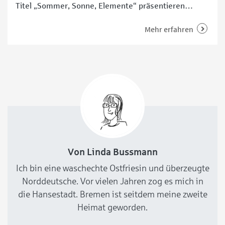
Titel „Sommer, Sonne, Elemente“ präsentieren
Renate Burmeister und Heiko Scheibert ihre Arbeiten
in der Stadtteilfiliale Schwachhausen der Sparkasse
Mehr erfahren
Bremen. Eröffnet wird die Ausstellung am
Donnerstag, 23. Juli 2026, mit einer Vernissage. Die
Werke sind anschließend bis zum 28. August 2026 zu
sehen. Die
Von Linda Bussmann
Ich bin eine waschechte Ostfriesin und überzeugte
Norddeutsche. Vor vielen Jahren zog es mich in
die Hansestadt. Bremen ist seitdem meine zweite
Heimat geworden.