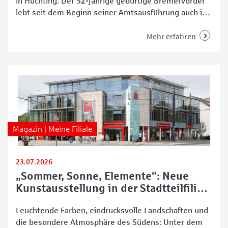
in Huchting. Der 52-jährige gebürtige Bremervörder
lebt seit dem Beginn seiner Amtsausführung auch im
Stadtteil und sieht darin viele Vorteile für seine
tägliche Arbeit in den Ortsteilen Mittelshuchting,
Mehr erfahren
Sodenmatt, Kirchhuchting und Grolland. Wir haben ihn
interviewt. Wie sind Sie eigentlich darauf gekommen,
in Huchting Ortsamtsleiter zu werden? Christian
Schlesselmann:
Magazin | Meine Filiale
23.07.2026
„Sommer, Sonne, Elemente“: Neue
Kunstausstellung in der Stadtteilfiliale
Schwachhausen
Leuchtende Farben, eindrucksvolle Landschaften und
die besondere Atmosphäre des Südens: Unter dem