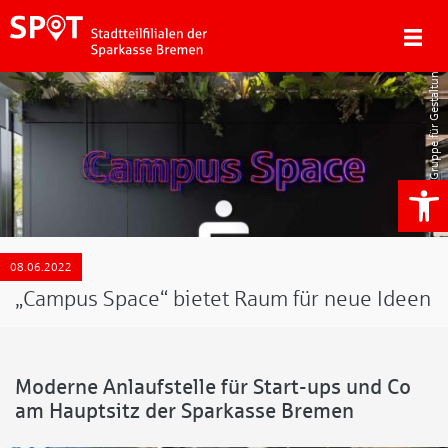
GfG/Gruppe für Gestaltung, Michel Iffländer
We
08.06.2022
„Campus Space“ bietet Raum für neue Ideen
Moderne Anlaufstelle für Start-ups und Co
am Hauptsitz der Sparkasse Bremen