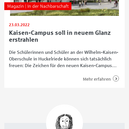
Magazin | In der Nachbarschaft
23.03.2022
Kaisen-Campus soll in neuem Glanz
erstrahlen
Die Schülerinnen und Schüler an der Wilhelm-Kaisen-
Oberschule in Huckelriede können sich tatsächlich
freuen: Die Zeichen für den neuen Kaisen-Campus
stehen auf Grün. Insgesamt vier Erweiterungsbauten
und eine schicke Mensa sollen bis 2025
Mehr erfahren
beziehungsweise 2026 fertiggestellt sein. Alles ist im
Zeitplan, erklärt Projektleiter Robert Friedrichs von
gmp Architekten. Im SPOT-Interview schwärmt er
derweil von dem zeitgemäßen