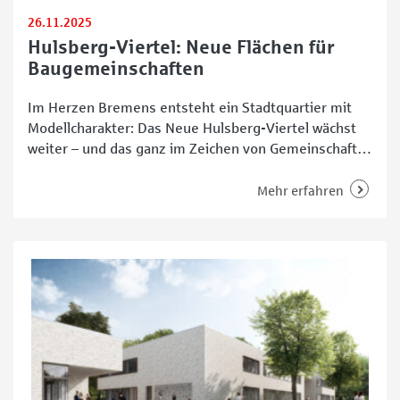
26.11.2025
Hulsberg-Viertel: Neue Flächen für
Baugemeinschaften
Im Herzen Bremens entsteht ein Stadtquartier mit
Modellcharakter: Das Neue Hulsberg-Viertel wächst
weiter – und das ganz im Zeichen von Gemeinschaft,
Vielfalt und bezahlbarem Wohnraum. Die
Grundstücksentwicklungsgesellschaft Klinikum
Mehr erfahren
Bremen-Mitte (GEG) hat den Verkauf weiterer Flächen
gestartet, die exklusiv an Baugemeinschaften
vergeben werden. Insgesamt bieten die neu
ausgeschriebenen Grundstücke Raum für bis zu 180
Wohneinheiten –