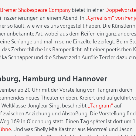
Bremer Shakespeare Company
bietet in einer
Doppelvorste
i Inszenierungen an einem Abend. In
„Cyrrealism“ von Fenj
r so läuft, wie wir es uns vorgestellt haben. Die Künstlerin 
her unbekannte Art, wobei aus dem Reifen ein ganz anderes 
eine Schlange und mal in seine Einzelteile zerlegt. Beim Stü
 das Zerbrechliche ins Rampenlicht. Mit einer poetischen
a Schnapper und die Schweizerin Aurélie Tercier dazu ein,
denburg, Hamburg und Hannover
ovember ab 20 Uhr mit der Vorstellung von Tangram durch
spannendes neues Theater erleben. Kreiert und aufgeführt v
Weltklasse-Jongleur Sing, beschreibt
„Tangram“
auf
zwischen Anziehung und Abstoßung. Die Vorstellung find
Weg 169 in Oldenburg statt. Einen Tag später ist dort um 
Bühne
. Und was Shelly Mia Kastner aus Montreal und Jason