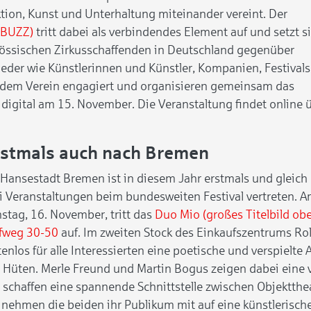
ktion, Kunst und Unterhaltung miteinander vereint. Der
(BUZZ)
tritt dabei als verbindendes Element auf und setzt s
enössischen Zirkusschaffenden in Deutschland gegenüber
lieder wie Künstlerinnen und Künstler, Kompanien, Festivals
 dem Verein engagiert und organisieren gemeinsam das
 digital am 15. November. Die Veranstaltung findet online 
rstmals auch nach Bremen
 Hansestadt Bremen ist in diesem Jahr erstmals und gleich
i Veranstaltungen beim bundesweiten Festival vertreten. 
stag, 16. November, tritt das
Duo Mio (großes Titelbild ob
fweg 30-50
auf. Im zweiten Stock des Einkaufszentrums Ro
tenlos für alle Interessierten eine poetische und verspielte
 Hüten. Merle Freund und Martin Bogus zeigen dabei eine vi
 schaffen eine spannende Schnittstelle zwischen Objekttheat
 nehmen die beiden ihr Publikum mit auf eine künstlerische 