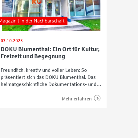
Magazin | In der Nachbarschaft
03.10.2023
DOKU Blumenthal: Ein Ort für Kultur,
Freizeit und Begegnung
Freundlich, kreativ und voller Leben: So
präsentiert sich das DOKU Blumenthal. Das
heimatgeschichtliche Dokumentations- und
Kulturzentrum ist im Herzen Blumenthals
ansässig – und das im örtlichen wie auch im
Mehr erfahren
übertragenen Sinne. Denn es ist eine
Anlaufstelle für Groß und Klein,
Alteingesessene und Zugewanderte,
Literaturbegeisterte und Hip-Hop-Fans, für
Freizeitgestaltung, Ferienprogramm,