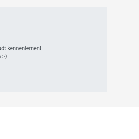
Heimatgeschichte, Kunstausstellung,
Theater, Zirkus und vieles
adt kennenlernen!
:-)