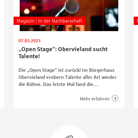
Magazin | In der Nachbarschaft
07.03.2023
„Open Stage“: Obervieland sucht
Talente!
Die „Open Stage“ ist zurück! Im Bürgerhaus
Obervieland erobern Talente aller Art wieder
die Bühne. Das letzte Mal fand die
Veranstaltung im November 2019 vor Ort
statt. Während der Corona-Pandemie
Mehr erfahren
pausierte das klassische Format, dafür
zeigten Teilnehmende ihr Können per
Livestream. Doch nun sucht der Verein
Bürgerhaus Gemeinschaftszentrum
Obervieland wieder talentierte Menschen.