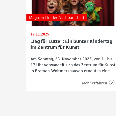
Magazin | In der Nachbarschaft
17.11.2025
„Tag för Lütte“: Ein bunter Kindertag
im Zentrum für Kunst
Am Sonntag, 23. November 2025, von 11 bis
17 Uhr verwandelt sich das Zentrum für Kunst
in Bremen-Woltmershausen erneut in eine
Bühne voller Fantasie: Der „Tag för Lütte“
lädt Familien mit Kindern im Alter von zwei
Mehr erfahren
bis zwölf Jahren zu einem Tag voller Theater,
Tanz, Literatur und Zirkus ein – kostenfrei
und mitten im kreativen