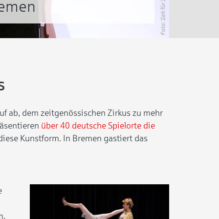
Zeit für Zirkus
remen
s
auf ab, dem zeitgenössischen Zirkus zu mehr
räsentieren
über 40 deutsche Spielorte die
iese Kunstform. In Bremen gastiert das
e
m,