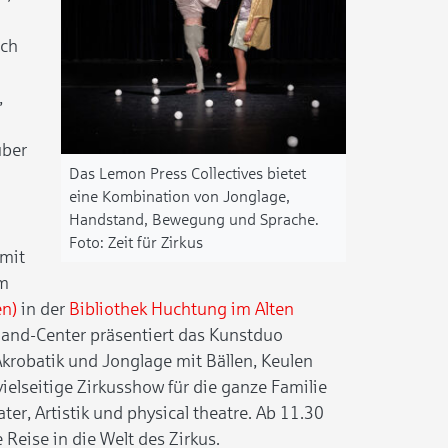
ich
,
über
Das Lemon Press Collectives bietet
eine Kombination von Jonglage,
Handstand, Bewegung und Sprache.
Zeit für Zirkus
 mit
Am
en)
in der
Bibliothek Huchtung im Alten
land-Center präsentiert das Kunstduo
 Akrobatik und Jonglage mit Bällen, Keulen
elseitige Zirkusshow für die ganze Familie
er, Artistik und physical theatre. Ab 11.30
Reise in die Welt des Zirkus.