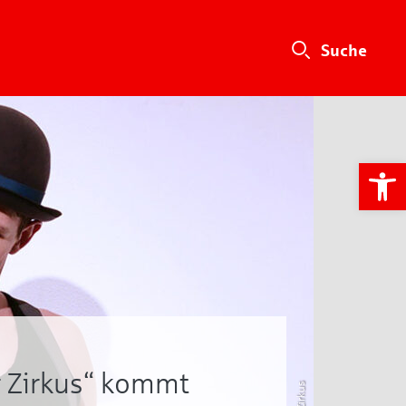
We
ür Zirkus“ kommt