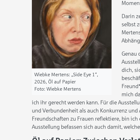
Momente
Darin z
selbst 
Mertens
Abhäng
Genau d
Ausstel
dich, s
Wiebke Mertens: „Side Eye 1“,
beschäf
2026, Öl auf Papier
Freund*
Wiebke Mertens
mich da
ich ihr gerecht werden kann. Für die Ausstel
und Verbundenheit als auch Konkurrenz und 
Freundschaften zu Frauen reflektiere, bin ich 
Ausstellung befassen sich auch damit, welch