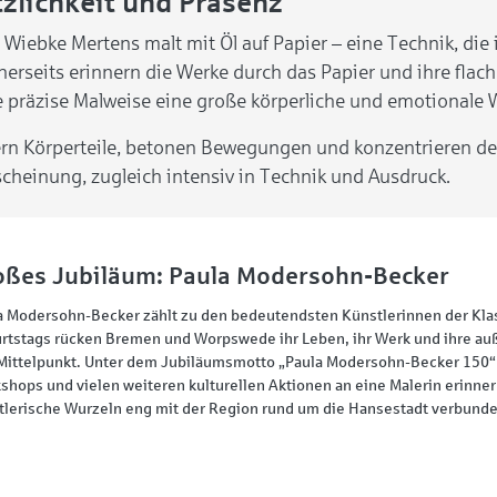
tzlichkeit und Präsenz
n. Wiebke Mertens malt mit Öl auf Papier – eine Technik, die
nerseits erinnern die Werke durch das Papier und ihre flac
die präzise Malweise eine große körperliche und emotionale 
rn Körperteile, betonen Bewegungen und konzentrieren den 
rscheinung, zugleich intensiv in Technik und Ausdruck.
oßes Jubiläum: Paula Modersohn-Becker
a Modersohn-Becker zählt zu den bedeutendsten Künstlerinnen der Klas
rtstags rücken Bremen und Worpswede ihr Leben, ihr Werk und ihre auß
Mittelpunkt. Unter dem Jubiläumsmotto „Paula Modersohn-Becker 150“ 
shops und vielen weiteren kulturellen Aktionen an eine Malerin erinnern
tlerische Wurzeln eng mit der Region rund um die Hansestadt verbunde