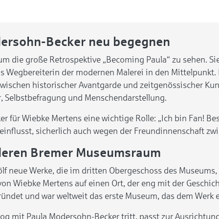
dersohn-Becker neu begegnen
um die große Retrospektive „Becoming Paula“ zu sehen. Si
ls Wegbereiterin der modernen Malerei in den Mittelpunkt.
wischen historischer Avantgarde und zeitgenössischer Kuns
r, Selbstbefragung und Menschendarstellung.
 für Wiebke Mertens eine wichtige Rolle: „Ich bin Fan! Beso
einflusst, sicherlich auch wegen der Freundinnenschaft zw
nderen Bremer Museumsraum
ölf neue Werke, die im dritten Obergeschoss des Museums
n von Wiebke Mertens auf einen Ort, der eng mit der Geschi
det und war weltweit das erste Museum, das dem Werk e
log mit Paula Modersohn-Becker tritt, passt zur Ausrichtu