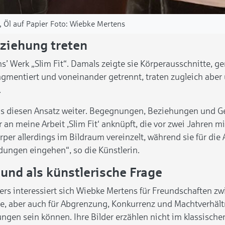
 Öl auf Papier
Wiebke Mertens
eziehung treten
 Werk „Slim Fit“. Damals zeigte sie Körperausschnitte, gema
agmentiert und voneinander getrennt, traten zugleich abe
.
ns diesen Ansatz weiter. Begegnungen, Beziehungen und Ges
r an meine Arbeit ,Slim Fit‘ anknüpft, die vor zwei Jahren 
örper allerdings im Bildraum vereinzelt, während sie für d
ungen eingehen“, so die Künstlerin.
 und als künstlerische Frage
rs interessiert sich Wiebke Mertens für Freundschaften zw
e, aber auch für Abgrenzung, Konkurrenz und Machtverhält
ngen sein können. Ihre Bilder erzählen nicht im klassische