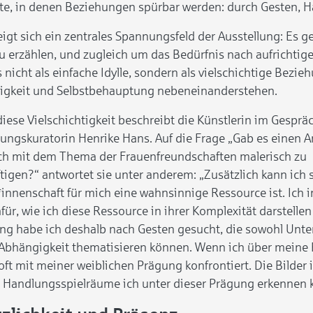
, in denen Beziehungen spürbar werden: durch Gesten, Ha
eigt sich ein zentrales Spannungsfeld der Ausstellung: Es
zu erzählen, und zugleich um das Bedürfnis nach aufrichtig
 nicht als einfache Idylle, sondern als vielschichtige Bezieh
igkeit und Selbstbehauptung nebeneinanderstehen.
iese Vielschichtigkeit beschreibt die Künstlerin im Gesprä
lungskuratorin Henrike Hans. Auf die Frage „Gab es einen A
ich mit dem Thema der Frauenfreundschaften malerisch zu
tigen?“ antwortet sie unter anderem: „Zusätzlich kann ich 
innenschaft für mich eine wahnsinnige Ressource ist. Ich i
für, wie ich diese Ressource in ihrer Komplexität darstellen
lung habe ich deshalb nach Gesten gesucht, die sowohl Unt
Abhängigkeit thematisieren können. Wenn ich über meine R
oft mit meiner weiblichen Prägung konfrontiert. Die Bilder 
e Handlungsspielräume ich unter dieser Prägung erkennen 