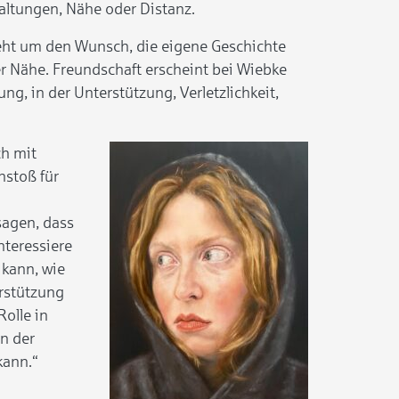
ltungen, Nähe oder Distanz.
 geht um den Wunsch, die eigene Geschichte
er Nähe. Freundschaft erscheint bei Wiebke
ung, in der Unterstützung, Verletzlichkeit,
ch mit
nstoß für
sagen, dass
nteressiere
 kann, wie
erstützung
olle in
in der
kann.“