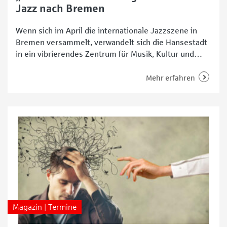
Jazz nach Bremen
Wenn sich im April die internationale Jazzszene in
Bremen versammelt, verwandelt sich die Hansestadt
in ein vibrierendes Zentrum für Musik, Kultur und
Begegnung. Vom 23. bis 27. April 2025 findet zum 19.
Mal die „Jazzahead!“ statt – eine einzigartige
Mehr erfahren
Kombination aus Fachmesse, Festival und
städtischem Kulturereignis. Mit dabei: zahlreiche
Konzerte, ein Länderfokus, Ausstellungen, Lesungen,
Performances
Magazin | Termine