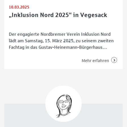
10.03.2025
„Inklusion Nord 2025“ in Vegesack
Der engagierte Nordbremer Verein Inklusion Nord
lädt am Samstag, 15. März 2025, zu seinem zweiten
Fachtag in das Gustav-Heinemann-Bürgerhaus
Vegesack ein. Die Veranstaltung „Inklusion Nord
2025“ setzt den Themenschwerpunkt auf
Mehr erfahren
Erkankungen, die quasi unsichtbare Behinderungen
bilden: psychische und Suchterkrankungen sowie
Probleme der seelischen Gesundheit. Es gibt
Vorträge, Diskussionsrunden und Workshops, in
denen es um die