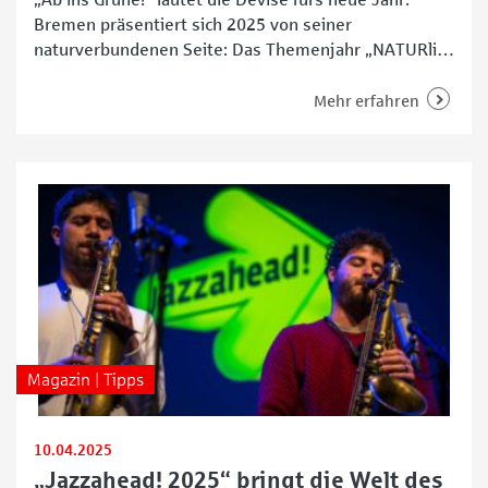
Bremen präsentiert sich 2025 von seiner
naturverbundenen Seite: Das Themenjahr „NATURlich
Bremen 2025“ stellt die Stadtnatur in den
Mittelpunkt. Mit mehr als 500.000 Einwohnerinnen
Mehr erfahren
und Einwohnern sowie großzügigen Grünflächen pro
Kopf macht die grünste Großstadt Deutschlands ihre
Parks, Wälder, Deiche und Naturschutzgebiete zum
Erlebnisort für alle.
Magazin | Tipps
10.04.2025
„Jazzahead! 2025“ bringt die Welt des