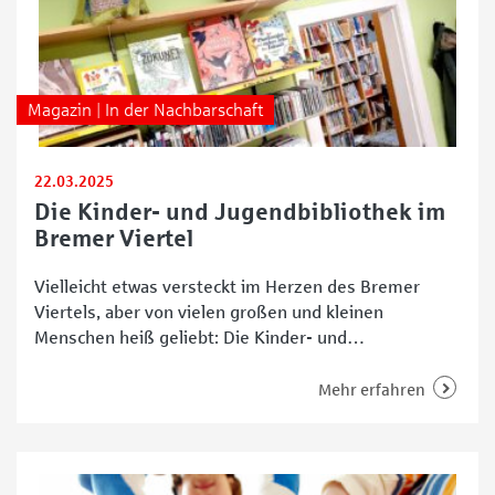
Magazin | In der Nachbarschaft
22.03.2025
Die Kinder- und Jugendbibliothek im
Bremer Viertel
Vielleicht etwas versteckt im Herzen des Bremer
Viertels, aber von vielen großen und kleinen
Menschen heiß geliebt: Die Kinder- und
Jugendbibliothek in der Horner Straße ist ein echter
Tipp für Familien – und das seit inzwischen 28 Jahren.
Mehr erfahren
Was einst aus der Not heraus gegründet wurde, ist
heute ein lebendiger und bunter Treffpunkt für
Familien,