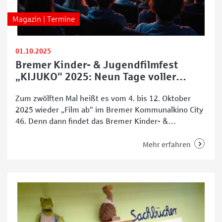
Magazin | Termine
01.10.2025
Bremer Kinder- & Jugendfilmfest
„KIJUKO“ 2025: Neun Tage voller
Filmabenteuer
Zum zwölften Mal heißt es vom 4. bis 12. Oktober
2025 wieder „Film ab“ im Bremer Kommunalkino City
46. Denn dann findet das Bremer Kinder- &
Jugendfilmfest „KIJUKO“ statt, das unter anderem
von der Sparkasse Bremen unterstützt wird. Neun
Mehr erfahren
Tage lang gibt es insgesamt neun Kinder- und
Jugendfilme zu sehen – sowie ein buntes
Rahmenprogramm.