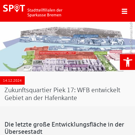
WFB/Frank-Thomas Koch
We
14.12.2024
Zukunftsquartier Piek 17: WFB entwickelt
Gebiet an der Hafenkante
Die letzte große Entwicklungsfläche in der
Überseestadt