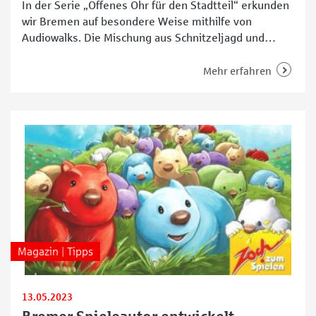
In der Serie „Offenes Ohr für den Stadtteil“ erkunden
wir Bremen auf besondere Weise mithilfe von
Audiowalks. Die Mischung aus Schnitzeljagd und
Hörspiel ist spannend, interaktiv und informativ. In
diesem Teil geht es „Mit dem Bike durch Bremen:
Mehr erfahren
Baukultur von Neustadt bis Viertel“. Unter dem Motto
„Nich lang schnacken, Fahrrad schnappen!“ haben
Schülerinnen und Schüler
Magazin | Tipps
13.05.2023