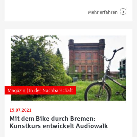
Gastgeber der zentralen Feierlichkeiten zum Tag der
Deutschen Einheit. Dassend dazu steht der Preis
Mehr erfahren
unter dem Motto „Viele Stärken – ein Land“. Die WFB
(Wirtschaftsförderung Bremen) lädt Filmschaffende,
Kreative und alle, die Lust auf
Magazin | In der Nachbarschaft
15.07.2021
Mit dem Bike durch Bremen:
Kunstkurs entwickelt Audiowalk