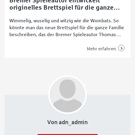
Bremer Spieleautor entwickelt
originelles Brettspiel für die ganze
Familie
Wimmelig, wuselig und witzig wie die Wombats. So
könnte man das neue Brettspiel für die ganze Familie
beschreiben, das der Bremer Spieleautor Thomas
Schneider-Axmann entwickelt hat. Die Spielerinnen
und Spieler treten dabei gemeinsam gegen die
Mehr erfahren
Sanduhr an und müssen schätzen, wie viele Wombats
sich auf den Spielkarten tummeln. Bremer
Spieleautor reiht sich in bekannte
Von adn_admin