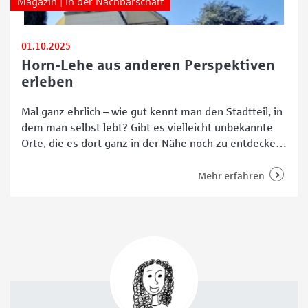
Magazin | In der Nachbarschaft
01.10.2025
Horn-Lehe aus anderen Perspektiven
erleben
Mal ganz ehrlich – wie gut kennt man den Stadtteil, in
dem man selbst lebt? Gibt es vielleicht unbekannte
Orte, die es dort ganz in der Nähe noch zu entdecken
gilt? Mit diesen Fragen beschäftigen sich die
Initiatoren der neuen Veranstaltungsreihe
Mehr erfahren
„Entdeckungen“ im Bremer Stadtteil Horn-Lehe.
Unter dem Motto „Horn-Lehe von oben“ startet die
Reihe