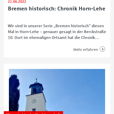
21.06.2022
Bremen historisch: Chronik Horn-Lehe
Wir sind in unserer Serie „Bremen historisch“ diesen
Mal in Horn-Lehe – genauer gesagt in der Berckstraße
10. Dort im ehemaligen Ortsamt hat die Chronik
Horn-Lehe und das Archiv des Bürgervereins ihr
vorübergehendes Zuhause gefunden. Hauskauf weckt
Mehr erfahren
Interesse am Stadtteil Im ersten Stock begrüßt uns
Michael Koppel. Der pensionierte Berufsschullehrer
ist Initiator und Betreiber der