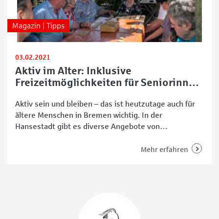
Magazin | Tipps
03.02.2021
Aktiv im Alter: Inklusive
Freizeitmöglichkeiten für Seniorinnen
und Senioren
Aktiv sein und bleiben – das ist heutzutage auch für
ältere Menschen in Bremen wichtig. In der
Hansestadt gibt es diverse Angebote von
unterschiedlichen Einrichtungen und Initiativen, die
sich speziell an Seniorinnen und Senioren,
Mehr erfahren
beziehungsweise sogenannte Best Ager richten. Im
Folgenden stellen wir das Programm vom Martinsclub
vor. Der Martinslub ist ein gemeinnütziger Verein in