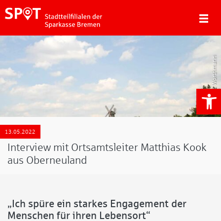
Tjark Worthmann
We
13.05.2022
Interview mit Ortsamtsleiter Matthias Kook
aus Oberneuland
„Ich spüre ein starkes Engagement der
Menschen für ihren Lebensort“