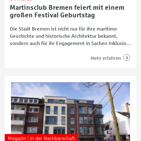
Martinsclub Bremen feiert mit einem
großen Festival Geburtstag
Die Stadt Bremen ist nicht nur für ihre maritime
Geschichte und historische Architektur bekannt,
sondern auch für ihr Engagement in Sachen Inklusion
und Vielfalt. Eine führende Organisation, die sich
unermüdlich für diese Werte einsetzt, ist
Mehr erfahren
beispielsweise der Martinsclub Bremen. Mit einer
beeindruckenden Historie und einem breit
gefächerten Angebot hat die Initiative aus dem
Buntentorsteinweg maßgeblich
Magazin | In der Nachbarschaft