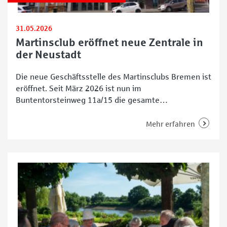
31.05.2026
Martinsclub eröffnet neue Zentrale in
der Neustadt
Die neue Geschäftsstelle des Martinsclubs Bremen ist
eröffnet. Seit März 2026 ist nun im
Buntentorsteinweg 11a/15 die gesamte
Vereinsverwaltung angesiedelt. 52 Arbeitsplätze
stehen dort den Mitarbeitenden sowie dem Vorstand
Mehr erfahren
und der Geschäftsleitung zur Verfügung. Einmal
Neustadt, immer Neustadt Zwischen Meyerstraße
und Lehnstedter Straße erstreckt sich der Neubau
aus rotem Backstein, der sich in die Häuserzeile