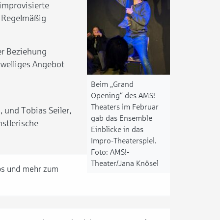
 improvisierte
n. Regelmäßig
er Beziehung
hwelliges Angebot
Beim „Grand
Opening“ des AMS!-
Theaters im Februar
 und Tobias Seiler,
gab das Ensemble
stlerische
Einblicke in das
Impro-Theaterspiel.
AMS!-
Theater/Jana Knösel
nfos und mehr zum