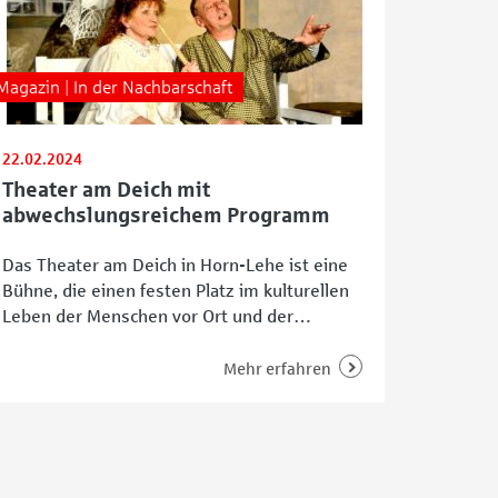
Magazin | In der Nachbarschaft
22.02.2024
Theater am Deich mit
abwechslungsreichem Programm
Das Theater am Deich in Horn-Lehe ist eine
Bühne, die einen festen Platz im kulturellen
Leben der Menschen vor Ort und der
weiteren Umgebung hat. Ursprünglich
gegründet 1946 als Hanseaten Klub Bremen
Mehr erfahren
e.V. unter der amerikanischen
Besatzungsmacht, ist das Theater am
Lehester Deich zudem einer der Fixpunkte im
Bremer Amateurtheater. „Wir haben ungefähr
65 Mitglieder“,