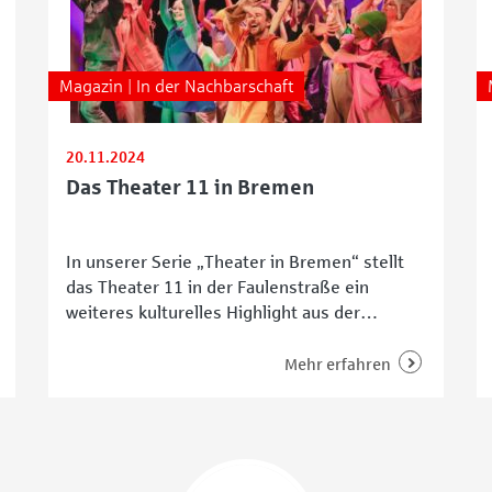
Magazin | In der Nachbarschaft
20.11.2024
Das Theater 11 in Bremen
In unserer Serie „Theater in Bremen“ stellt
das Theater 11 in der Faulenstraße ein
weiteres kulturelles Highlight aus der
Hansestadt dar. Das internationale Theater
ist im Herzen der Innenstadt beheimatet und
Mehr erfahren
feierte Anfang November seinen 15.
Geburtstag. Maßgeblichen Anteil am großen
Erfolg trägt Gründerin und Direktorin Kira
Petrov, die mit ihrer Energie und ihrem
künstlerischem