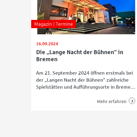
Magazin | Termine
16.09.2024
Die „Lange Nacht der Bühnen“ in
Bremen
Am 21. September 2024 öffnen erstmals bei
der „Langen Nacht der Bühnen“ zahlreiche
Spielstätten und Aufführungsorte in Bremen
gemeinsam ihre Türen und Vorhänge. Das
Publikum erwartet dabei von 16 bis 23 Uhr
Mehr erfahren
ein vielseitiges Programm, das Einblicke in
die Vielfalt der Bühnenkünste der Hansestadt
bietet. Organisiert vom Landesverband Freie
Darstellende Künste Bremen e. V. (LAFDK),