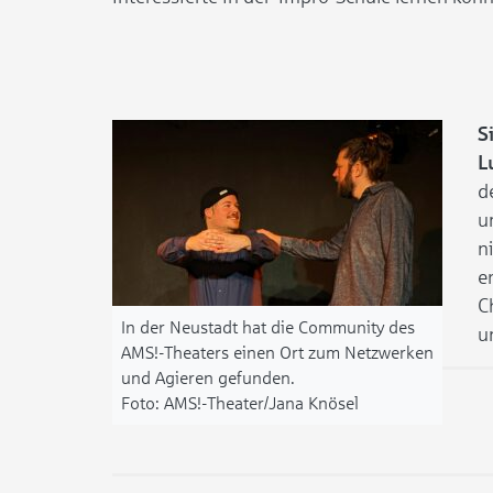
S
L
d
u
n
e
C
In der Neustadt hat die Community des
u
AMS!-Theaters einen Ort zum Netzwerken
und Agieren gefunden.
AMS!-Theater/Jana Knösel