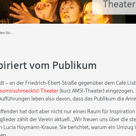
Theater
Neue Räumlichkeiten für das Alsomirschmeckts!-Theater
piriert vom Publikum
dt – an der Friedrich-Ebert-Straße gegenüber dem Café Lisbo
lsomirschmeckts!-Theater
(kurz AMS!-Theater) eingezogen. 
Aufführungen leben also davon, dass das Publikum die Anreg
ffenden hat dort aber nicht nur einen Raum für Inspiration
lieder zählt der Verein aktuell. „Wir freuen uns über die s
rin Lucia Hoymann-Krause. Sie berichtet, warum ein Umzug
nen.