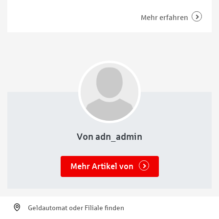
soziale Kontakte fehlen oder Angehörige nicht in der
Nähe wohnen? Wer hilft bei digitalen Fragen rund um
Mehr erfahren
Smartphone, Tablet oder Onlinebanking? In Bremen
gibt es verschiedene Angebote, die genau hier
ansetzen: persönlich, lokal vernetzt und
Von adn_admin
Mehr Artikel von
Geldautomat oder Filiale finden