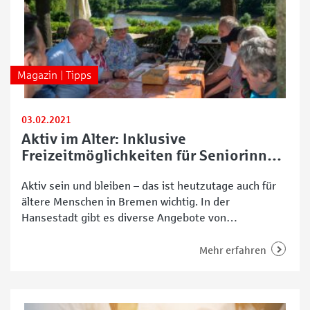
Magazin | Tipps
03.02.2021
Aktiv im Alter: Inklusive
Freizeitmöglichkeiten für Seniorinnen
und Senioren
Aktiv sein und bleiben – das ist heutzutage auch für
ältere Menschen in Bremen wichtig. In der
Hansestadt gibt es diverse Angebote von
unterschiedlichen Einrichtungen und Initiativen, die
sich speziell an Seniorinnen und Senioren,
Mehr erfahren
beziehungsweise sogenannte Best Ager richten. Im
Folgenden stellen wir das Programm vom Martinsclub
vor. Der Martinslub ist ein gemeinnütziger Verein in