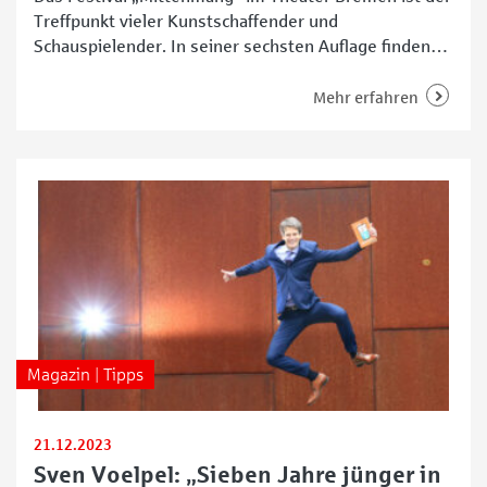
Treffpunkt vieler Kunstschaffender und
Schauspielender. In seiner sechsten Auflage finden
sich dort behinderte und nicht behinderte Menschen
auf und neben der Bühne zusammen. Gemeinsam
Mehr erfahren
schaffen sie ein besonderes Event. Karolin Oesker
vom Blaumeier Atelier in Walle ist voller Vorfreude
auf das anstehende Festival. „Ich freue mich auf
Magazin | Tipps
21.12.2023
Sven Voelpel: „Sieben Jahre jünger in