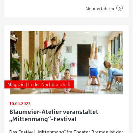
ihre künstlerischen Talente entfalten können. Über
250 Personen treffen sich hier wöchentlich, um in den
Mehr erfahren
Bereichen Theater, Maskenbau und -spiel, Musik,
Malerei, Fotografie und Literatur gemeinsam kreativ
zu sein. Dabei steht der individuelle Mensch mit
seinen
Magazin | In der Nachbarschaft
10.05.2023
Blaumeier-Atelier veranstaltet
„Mittenmang“-Festival
Das Festival „Mittenmang“ im Theater Bremen ist der