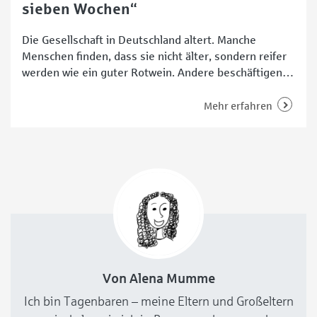
sieben Wochen“
Die Gesellschaft in Deutschland altert. Manche
Menschen finden, dass sie nicht älter, sondern reifer
werden wie ein guter Rotwein. Andere beschäftigen
sich mit Anti-Aging, Hautstraffung,
Nahrungsergänzungsmitteln, Antifaltencremes und
Mehr erfahren
Co. Der bekannte Altersforscher aus der Bremer
Constructor University, Professor Sven Voelpel, hat
ein ganzes Konzept erarbeitet, wie man sein Leben
verlängert und gesund bleibt: die
Jungbrunnenformel.
Von Alena Mumme
Ich bin Tagenbaren – meine Eltern und Großeltern