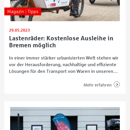
Magazin | Tipps
29.05.2023
Lastenräder: Kostenlose Ausleihe in
Bremen möglich
In einer immer stärker urbanisierten Welt stehen wir
vor der Herausforderung, nachhaltige und effiziente
Lösungen für den Transport von Waren in unseren
Städten zu finden. Lastenräder erfreuen sich dabei
auch in Bremen zunehmender Beliebtheit und werden
Mehr erfahren
als umweltfreundliche Alternative zu konventionellen
Fahrzeugen immer häufiger eingesetzt. Mit ihren
vielfältigen Einsatzmöglichkeiten bieten Lastenräder
nicht nur effiziente Lösungen