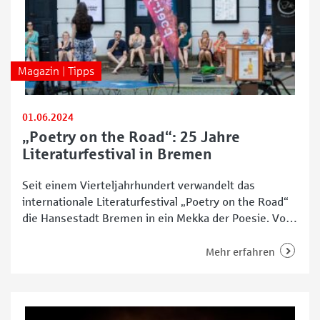
Magazin | Tipps
01.06.2024
„Poetry on the Road“: 25 Jahre
Literaturfestival in Bremen
Seit einem Vierteljahrhundert verwandelt das
internationale Literaturfestival „Poetry on the Road“
die Hansestadt Bremen in ein Mekka der Poesie. Vom
6. bis 9. Juni 2024 bringt die Veranstaltung wieder
einmal Lyrikerinnen und Lyriker, Spoken Word Artists
Mehr erfahren
und Klangpoeten sowie -poetinnen aus aller Welt
zusammen. Organisiert von der Hochschule Bremen
und Radio Bremen, erwartet die Besucherinnen