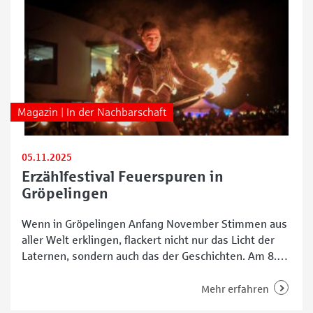
Magazin | In der Nachbarschaft
05.11.2025
Erzählfestival Feuerspuren in
Gröpelingen
Wenn in Gröpelingen Anfang November Stimmen aus
aller Welt erklingen, flackert nicht nur das Licht der
Laternen, sondern auch das der Geschichten. Am 8.
und 9. November verwandelt das Erzählfestival
Feuerspuren den Bremer Westen wieder in einen Ort
Mehr erfahren
lebendiger Erzählkunst. Unter dem Motto „Sichtbar“