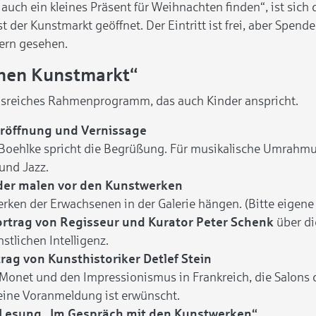
auch ein kleines Präsent für Weihnachten finden“, ist sich d
t der Kunstmarkt geöffnet. Der Eintritt ist frei, aber Spend
ern gesehen.
nen Kunstmarkt“
sreiches Rahmenprogramm, das auch Kinder anspricht.
röffnung und
Vernissage
 Boehlke spricht die Begrüßung. Für musikalische Umrahm
und Jazz.
der malen vor den Kunstwerken
rken der Erwachsenen in der Galerie hängen. (Bitte eigene B
rtrag von Regisseur und Kurator Peter Schenk
über di
tlichen Intelligenz.
rag von Kunsthistoriker Detlef Stein
 Monet und den Impressionismus in Frankreich, die Salons 
, eine Voranmeldung ist erwünscht.
Lesung „Im Gespräch mit den Kunstwerken“