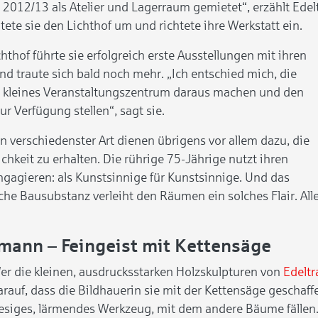
2012/13 als Atelier und Lagerraum gemietet“, erzählt Edel
tete sie den Lichthof um und richtete ihre Werkstatt ein.
hthof führte sie erfolgreich erste Ausstellungen mit ihren
d traute sich bald noch mehr. „Ich entschied mich, die
ein kleines Veranstaltungszentrum daraus machen und den
 Verfügung stellen“, sagt sie.
 verschiedenster Art dienen übrigens vor allem dazu, die
ichkeit zu erhalten. Die rührige 75-Jährige nutzt ihren
gagieren: als Kunstsinnige für Kunstsinnige. Und das
che Bausubstanz verleiht den Räumen ein solches Flair. Alle
mann – Feingeist mit Kettensäge
er die kleinen, ausdrucksstarken Holzskulpturen von
Edelt
arauf, dass die Bildhauerin sie mit der Kettensäge geschaffe
iesiges, lärmendes Werkzeug, mit dem andere Bäume fällen. 