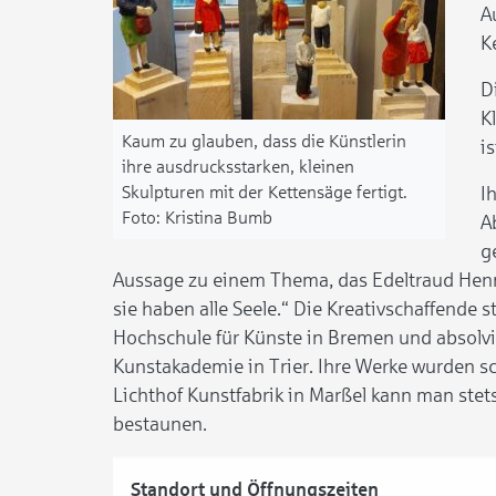
A
K
D
K
Kaum zu glauben, dass die Künstlerin
i
ihre ausdrucksstarken, kleinen
Skulpturen mit der Kettensäge fertigt.
I
Kristina Bumb
A
g
Aussage zu einem Thema, das Edeltraud Henne
sie haben alle Seele.“ Die Kreativschaffende 
Hochschule für Künste in Bremen und absolvi
Kunstakademie in Trier. Ihre Werke wurden sch
Lichthof Kunstfabrik in Marßel kann man ste
bestaunen.
Standort und Öffnungszeiten