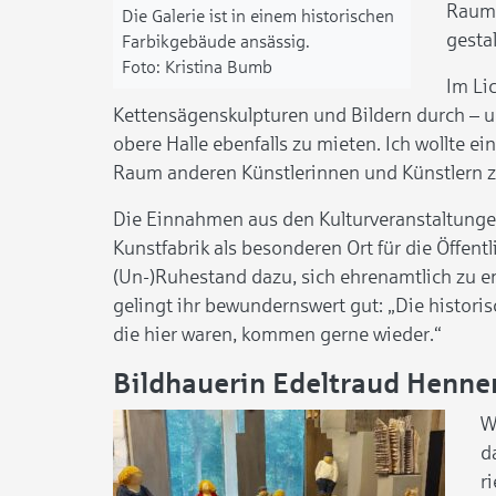
Raum 
Die Galerie ist in einem historischen
gestal
Farbikgebäude ansässig.
Kristina Bumb
Im Lic
Kettensägenskulpturen und Bildern durch – un
obere Halle ebenfalls zu mieten. Ich wollte 
Raum anderen Künstlerinnen und Künstlern zur
Die Einnahmen aus den Kulturveranstaltungen
Kunstfabrik als besonderen Ort für die Öffentl
(Un-)Ruhestand dazu, sich ehrenamtlich zu en
gelingt ihr bewundernswert gut: „Die historis
die hier waren, kommen gerne wieder.“
Bildhauerin Edeltraud Henne
W
d
r