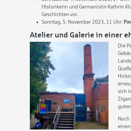
Historikerin und Germanistin Kathrin K
Geschichten vor.
Sonntag, 5. November 2023, 11 Uhr:
Fi
Atelier und Galerie in einer 
Die P
Gebäu
Lands
Quell
Hicko
erneu
sich 
Zigarr
guten
Noch 
einen