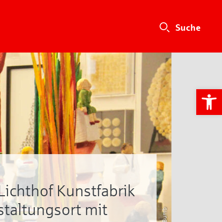
We
Lichthof Kunstfabrik
staltungsort mit