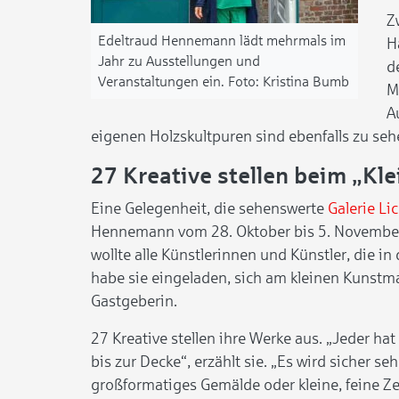
Z
Edeltraud Hennemann lädt mehrmals im
H
Jahr zu Ausstellungen und
d
Veranstaltungen ein.
Kristina Bumb
M
A
eigenen Holzskultpuren sind ebenfalls zu seh
27 Kreative stellen beim „Kl
Eine Gelegenheit, die sehenswerte
Galerie Li
Hennemann vom 28. Oktober bis 5. November 20
wollte alle Künstlerinnen und Künstler, die i
habe sie eingeladen, sich am kleinen Kunstmar
Gastgeberin.
27 Kreative stellen ihre Werke aus. „Jeder h
bis zur Decke“, erzählt sie. „Es wird sicher s
großformatiges Gemälde oder kleine, feine Zei