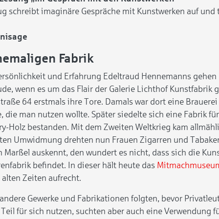
lug schreibt imaginäre Gespräche mit Kunstwerken auf und t
nnisage
ehemaligen Fabrik
ersönlichkeit und Erfahrung Edeltraud Hennemanns gehe
de, wenn es um das Flair der Galerie Lichthof Kunstfabrik g
traße 64 erstmals ihre Tore. Damals war dort eine Brauerei
e, die man nutzen wollte. Später siedelte sich eine Fabrik 
ry-Holz bestanden. Mit dem Zweiten Weltkrieg kam allmähli
ten Umwidmung drehten nun Frauen Zigarren und Tabaker
in Marßel auskennt, den wundert es nicht, dass sich die Kun
enfabrik befindet. In dieser hält heute das
Mitmachmuseum
 alten Zeiten aufrecht.
andere Gewerke und Fabrikationen folgten, bevor Privatleu
 Teil für sich nutzen, suchten aber auch eine Verwendung f