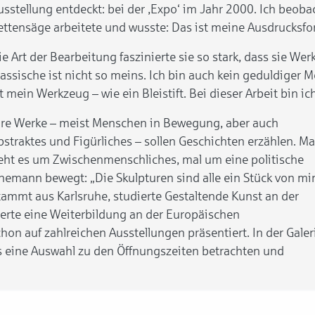
usstellung entdeckt: bei der ‚Expo‘ im Jahr 2000. Ich beoba
ettensäge arbeitete und wusste: Das ist meine Ausdrucksform
ie Art der Bearbeitung faszinierte sie so stark, dass sie We
lassische ist nicht so meins. Ich bin auch kein geduldiger M
st mein Werkzeug – wie ein Bleistift. Bei dieser Arbeit bin ic
hre Werke – meist Menschen in Bewegung, aber auch
bstraktes und Figürliches – sollen Geschichten erzählen. Ma
eht es um Zwischenmenschliches, mal um eine politische
mann bewegt: „Die Skulpturen sind alle ein Stück von mir
stammt aus Karlsruhe, studierte Gestaltende Kunst an der
erte eine Weiterbildung an der Europäischen
on auf zahlreichen Ausstellungen präsentiert. In der Galer
ts eine Auswahl zu den Öffnungszeiten betrachten und