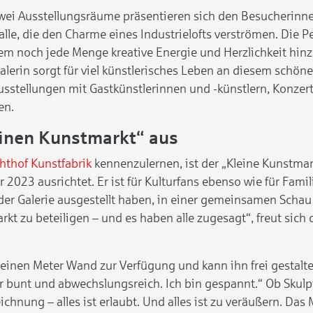
wei Ausstellungsräume präsentieren sich den Besucherinne
alle, die den Charme eines Industrielofts verströmen. Die 
em noch jede Menge kreative Energie und Herzlichkeit hinz
alerin sorgt für viel künstlerisches Leben an diesem schön
usstellungen mit Gastkünstlerinnen und -künstlern, Konzert
en.
einen Kunstmarkt“ aus
chthof Kunstfabrik
kennenzulernen, ist der „Kleine Kunstmar
23 ausrichtet. Er ist für Kulturfans ebenso wie für Famili
n der Galerie ausgestellt haben, in einer gemeinsamen Schau
kt zu beteiligen – und es haben alle zugesagt“, freut sich
at einen Meter Wand zur Verfügung und kann ihn frei gestal
ehr bunt und abwechslungsreich. Ich bin gespannt.“ Ob Skulp
chnung – alles ist erlaubt. Und alles ist zu veräußern. Das 