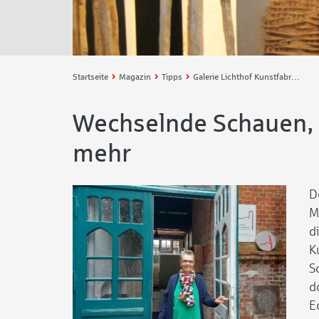
Startseite
Magazin
Tipps
Galerie Lichthof Kunstfabrik – Veranstaltungsort mit Flair
Wechselnde Schauen, K
mehr
D
M
d
K
S
d
E