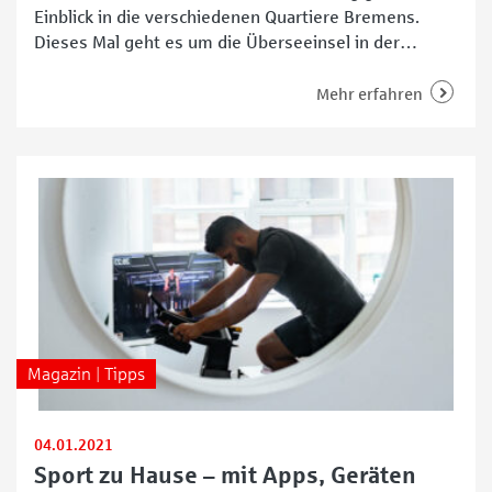
Einblick in die verschiedenen Quartiere Bremens.
Dieses Mal geht es um die Überseeinsel in der
Überseestadt. Dort soll auf dem ehemaligen
Kellogg‘s-Gelände ein ganz neues Quartier
Mehr erfahren
entstehen. Der rote Schriftzug mit den
geschwungenen Buchstaben hat für wohl alle
Bremerinnen und Bremer einen hohen
Wiedererkennungswert: „Kellogg‘s“ prangt über den
Magazin | Tipps
04.01.2021
Sport zu Hause – mit Apps, Geräten