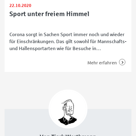
22.10.2020
Sport unter freiem Himmel
Corona sorgt in Sachen Sport immer noch und wieder
für Einschränkungen. Das gilt sowohl für Mannschafts-
und Hallensportarten wie für Besuche in
Fitnessstudios und Schwimmbädern. Eine schöne und
sichere Alternative ist der Sport unter freiem Himmel.
Mehr erfahren
Auch in der kalten Jahreszeit ist ein Outdoor-Training
möglich. Wir haben Möglichkeiten zusammengestellt,
wie man sich draußen auspowern kann.