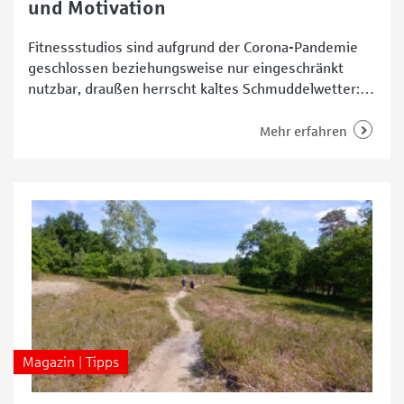
und Motivation
Fitnessstudios sind aufgrund der Corona-Pandemie
geschlossen beziehungsweise nur eingeschränkt
nutzbar, draußen herrscht kaltes Schmuddelwetter:
Zum Start ins neue Jahr ist es für viele doppelt
schwer, den inneren Schweinehund zu überwinden,
Mehr erfahren
um mit guten Vorsätzen 2021 sportlich zu beginnen.
Doch auch in den eigenen vier Wänden lässt sich
effektiv trainieren. Wir zeigen (technische)
Möglichkeiten für den
Magazin | Tipps