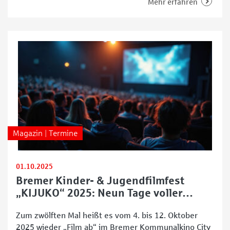
2025“ setzt den Themenschwerpunkt auf
Mehr erfahren
Erkankungen, die quasi unsichtbare Behinderungen
bilden: psychische und Suchterkrankungen sowie
Probleme der seelischen Gesundheit. Es gibt
Vorträge, Diskussionsrunden und Workshops, in
denen es um die
Magazin | Termine
01.10.2025
Bremer Kinder- & Jugendfilmfest
„KIJUKO“ 2025: Neun Tage voller
Filmabenteuer
Zum zwölften Mal heißt es vom 4. bis 12. Oktober
2025 wieder „Film ab“ im Bremer Kommunalkino City