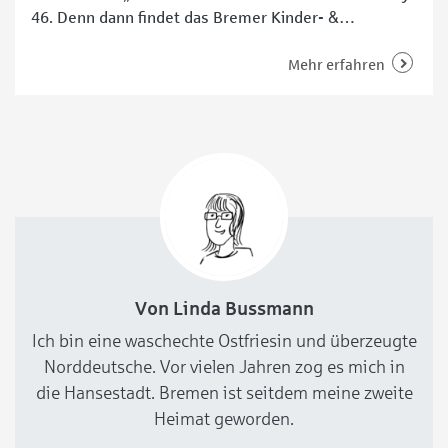
46. Denn dann findet das Bremer Kinder- &
Jugendfilmfest „KIJUKO“ statt, das unter anderem
von der Sparkasse Bremen unterstützt wird. Neun
Mehr erfahren
Tage lang gibt es insgesamt neun Kinder- und
Jugendfilme zu sehen – sowie ein buntes
Rahmenprogramm.
Von Linda Bussmann
Ich bin eine waschechte Ostfriesin und überzeugte
Norddeutsche. Vor vielen Jahren zog es mich in
die Hansestadt. Bremen ist seitdem meine zweite
Heimat geworden.