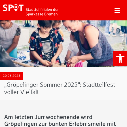
Daniela Buchholz
We
20.06.2025
„Gröpelinger Sommer 2025“: Stadtteilfest
voller Vielfalt
Am letzten Juniwochenende wird
Gröpelingen zur bunten Erlebnismeile mit