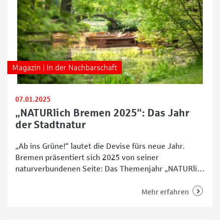
Magazin | In der Nachbarschaft
07.01.2025
„NATURlich Bremen 2025“: Das Jahr
der Stadtnatur
„Ab ins Grüne!“ lautet die Devise fürs neue Jahr.
Bremen präsentiert sich 2025 von seiner
naturverbundenen Seite: Das Themenjahr „NATURlich
Bremen 2025“ stellt die Stadtnatur in den
Mittelpunkt. Mit mehr als 500.000 Einwohnerinnen
Mehr erfahren
und Einwohnern sowie großzügigen Grünflächen pro
Kopf macht die grünste Großstadt Deutschlands ihre