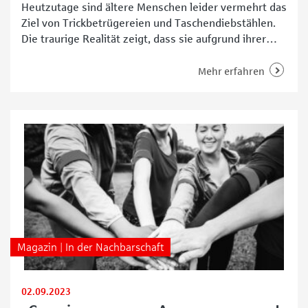
Heutzutage sind ältere Menschen leider vermehrt das
Ziel von Trickbetrügereien und Taschendiebstählen.
Die traurige Realität zeigt, dass sie aufgrund ihrer
Offenheit und Hilfsbereitschaft oft leichter Opfer
werden. Im Rahmen des „SÄM – Schutz vor Straftaten
Mehr erfahren
gegen ältere Menschen“-Projekts liegt der Fokus
darauf, durch gezielte Aufklärung und Prävention die
Sicherheit unserer älteren Mitbürgerinnen und
Mitbürger zu
Magazin | In der Nachbarschaft
02.09.2023