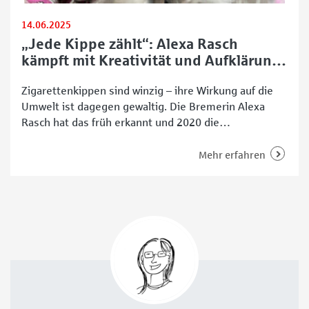
14.06.2025
„Jede Kippe zählt“: Alexa Rasch
kämpft mit Kreativität und Aufklärung
gegen Zigarettenmüll in Bremen
Zigarettenkippen sind winzig – ihre Wirkung auf die
Umwelt ist dagegen gewaltig. Die Bremerin Alexa
Rasch hat das früh erkannt und 2020 die
Umweltbildungsinitiative „Jede Kippe zählt“
gegründet. Seitdem ist sie mit Greifzange,
Mehr erfahren
Kunstinstallationen und Aufklärungskampagnen in
ganz Bremen unterwegs – unterstützt von einem
stetig wachsenden Netzwerk. Vom Upcycling-Projekt
zur Umweltbewegung „Ursprünglich habe ich 2020