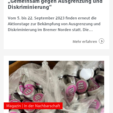
„Gemeinsam gegen Ausgrenzung und
Diskriminierung“
Vom 5. bis 22. September 2023 finden erneut die
Aktionstage zur Bekämpfung von Ausgrenzung und
Diskriminierung im Bremer Norden statt. Die
Veranstalterinnen und Veranstalter laden zu einer
Vielzahl von Events, Workshops und Mitmach-
Mehr erfahren
Aktionen ein. Das Ziel: Der Einsatz für eine vielfältige
Gesellschaft, die Teilhabe aller und ein solidarisches
Zusammenleben. Gemeinsam soll ein starkes Zeichen
gegen
Magazin | In der Nachbarschaft