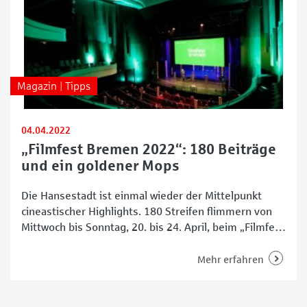
Magazin | Tipps
04.04.2022
„Filmfest Bremen 2022“: 180 Beiträge
und ein goldener Mops
Die Hansestadt ist einmal wieder der Mittelpunkt
cineastischer Highlights. 180 Streifen flimmern von
Mittwoch bis Sonntag, 20. bis 24. April, beim „Filmfest
Bremen 2022“ über die Leinwände. Zuschauerinnen
und Zuschauer können den Beiträgen und
Mehr erfahren
Veranstaltungen entweder in Präsenz oder bis zum 1.
Mai online beiwohnen. Ein Highlight des Festivals ist
dabei die Vergabe des „Bremer