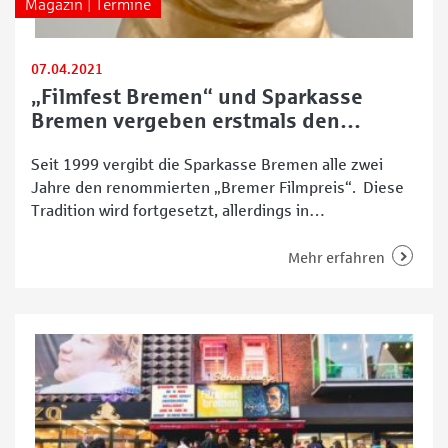
Magazin | Termine
07.04.2021
„Filmfest Bremen“ und Sparkasse
Bremen vergeben erstmals den
„Goldenen Mops“
Seit 1999 vergibt die Sparkasse Bremen alle zwei
Jahre den renommierten „Bremer Filmpreis“. Diese
Tradition wird fortgesetzt, allerdings in
abgewandelter Form, mit dem „Filmfest Bremen“ als
neuem Kooperationspartner – und mit einem
Mehr erfahren
„Goldenen Mops“. Diesen erhält 2021 Hape Kerkeling.
Premiere für den „Bremer Filmpreis“ in
Zusammenarbeit mit dem „Filmfest Bremen“
Glanzvolle Persönlichkeiten der europäischen
Filmszene