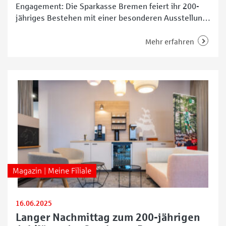
Engagement: Die Sparkasse Bremen feiert ihr 200-
jähriges Bestehen mit einer besonderen Ausstellung,
die seit dem 17. Juli 2025 im Haus Am Markt
öffentlich zugänglich ist. Unter dem Motto „200 Jahre
Mehr erfahren
Sparkasse Bremen – #möglichmachen seit 1825“ lädt
die Schau zu einer spannenden Entdeckungstour
durch die Geschichte des Unternehmens und der
Magazin | Meine Filiale
16.06.2025
Langer Nachmittag zum 200-jährigen