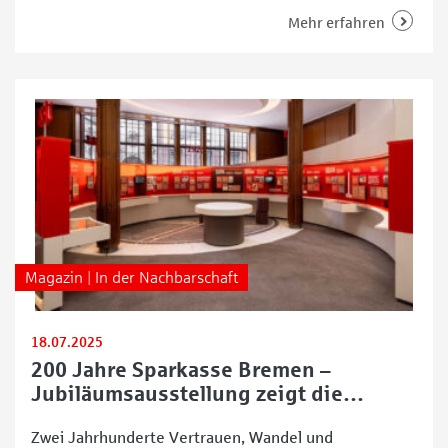
aktive Teams aus Bremen mit neuen Outfits
Mehr erfahren
ausgestattet. Insgesamt stellt die Sparkasse Bremen
dafür 200.000 Euro zur Verfügung – unabhängig von
Sportart, Alter, Geschlecht oder Teamgröße. Eine
Aktion für
Magazin | In der Nachbarschaft
18.07.2025
200 Jahre Sparkasse Bremen –
Jubiläumsausstellung zeigt die
bewegte Geschichte
Zwei Jahrhunderte Vertrauen, Wandel und