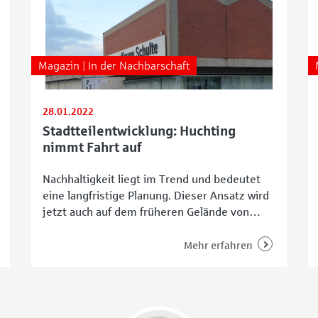
Magazin | In der Nachbarschaft
28.01.2022
Stadtteilentwicklung: Huchting
nimmt Fahrt auf
Nachhaltigkeit liegt im Trend und bedeutet
eine langfristige Planung. Dieser Ansatz wird
jetzt auch auf dem früheren Gelände von
Thyssen-Krupp Schulte in Huchting verfolgt.
Denn das rund 40.000 Quadratmeter große
Mehr erfahren
Areal steht vor einer Generalüberholung. Was
ist in Huchting geplant? Zwar wird sich auf
dem Gelände in Huchting eine Menge tun,
allerdings bleibt der Industrie-Charme