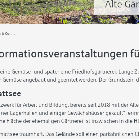
Alte Gä
Tomaten, Zucchini & Co: Die Alte Gärtnerei Huchting
mationsveranstaltungen für 
t eine Gemüse- und später eine Friedhofsgärtnerei. Lange Ze
r Gemüse angebaut und geerntet werden. Der Grundstein daf
attsee
zwerk für Arbeit und Bildung, bereits seit 2018 mit der Alt
iner Lagerhallen und einiger Gewächshäuser gekauft“, erinn
che Fläche der ehemaligen Gärtnerei ist inzwischen in die
nmattsee traumhaft. Das Gelände soll einen parkähnlichen 