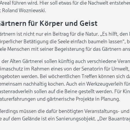
eal führen wird. Hier soll etwas für die Nachwelt entstehen
t Roland Wozniewski.
ärtnern für Körper und Geist
ärtnern ist nicht nur ein Beitrag für die Natur. „Es hilft, 
örperlicher Betätigung die Seele einfach baumeln lassen“,
iele Menschen mit seiner Begeisterung für das Gärtnern an
n der Alten Gärtnerei sollen künftig auch verschiedene Ve
limaschutz im Rahmen eines von der Senatorin für Umwelt,
ngeboten werden. Bei wöchentlichen Treffen können sich 
emeinsam nachhaltig kochen. Auch ein Werkzeugverleih fü
astenradverleih sollen auf die Beine gestellt werden. Für K
aturerfahrungen und gärtnerische Projekte in Planung.
llerdings müssen die dafür benötigten Veranstaltungs- und
auf dem Gelände ist ein Sanierungsobjekt. „Der Bauantrag 