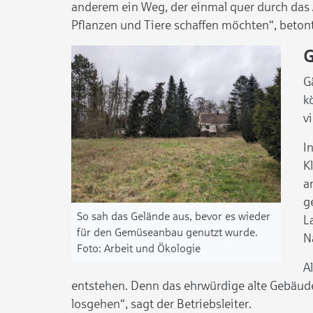
anderem ein Weg, der einmal quer durch das Ar
Pflanzen und Tiere schaffen möchten“, beton
G
G
k
v
I
K
a
g
So sah das Gelände aus, bevor es wieder
L
für den Gemüseanbau genutzt wurde.
N
Arbeit und Ökologie
A
entstehen. Denn das ehrwürdige alte Gebäude 
losgehen“, sagt der Betriebsleiter.