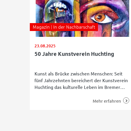
Magazin | In der Nachbarschaft
23.08.2025
50 Jahre Kunstverein Huchting
Kunst als Brücke zwischen Menschen: Seit
fünf Jahrzehnten bereichert der Kunstverein
Huchting das kulturelle Leben im Bremer
Süden. Aus den 1975 von sieben
kunstbegeisterten Frauen gegründeten
Mehr erfahren
„Freizeitkünstlern Bremen-Huchting“ hat sich
ein lebendiger, gemeinnütziger Verein
entwickelt, der heute als fester Bestandteil
des Stadtteils gilt. Ausstellungen stoßen auf