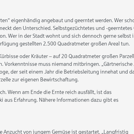
rten“ eigenhändig angebaut und geerntet werden. Wer sch
chmeckt den Unterschied. Selbstgezüchtetes und -geerntete
lkon. Wer in der Stadt wohnt und sich dennoch gerne selbst
erfügung gestellten 2.500 Quadratmeter großen Areal tun.
Kürbisse oder Kräuter – auf 20 Quadratmeter großen Parze
. Vorkenntnisse muss niemand mitbringen. „Gärtnerische A
oge, der seit einem Jahr die Betriebsleitung innehat und 
rzelle zur eigenen Bewirtschaftung.
h. Wenn am Ende die Ernte reich ausfällt, ist das
ki aus Erfahrung. Nähere Informationen dazu gibt es
ie Anzucht von jungem Gemüse ist gestartet. „Langfristig