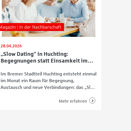
Magazin | In der Nachbarschaft
28.04.2026
„Slow Dating“ in Huchting:
Begegnungen statt Einsamkeit im
Alter
Im Bremer Stadtteil Huchting entsteht einmal
im Monat ein Raum für Begegnung,
Austausch und neue Verbindungen: das „Slow
Dating“ im Bürger- und Sozialzentrum
Huchting. Organisiert wird das Format von
Mehr erfahren
den Gesundheitsfachkräften im Quartier –
unter anderem von Leman Hasanova vom
Gesundheitspunkt Huchting. Hinter dem
Angebot steckt eine klare Idee: Menschen